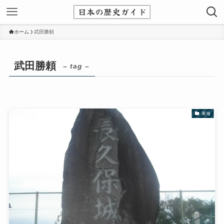
ホーム
武田勝頼
武田勝頼
– tag –
東海