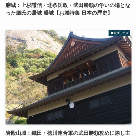
膳城：上杉謙信・北条氏政・武田勝頼の争いの場とな
った膳氏の居城 膳城【お城特集 日本の歴史】
関東・甲信
岩殿山城：織田・徳川連合軍の武田勝頼攻めに際し主