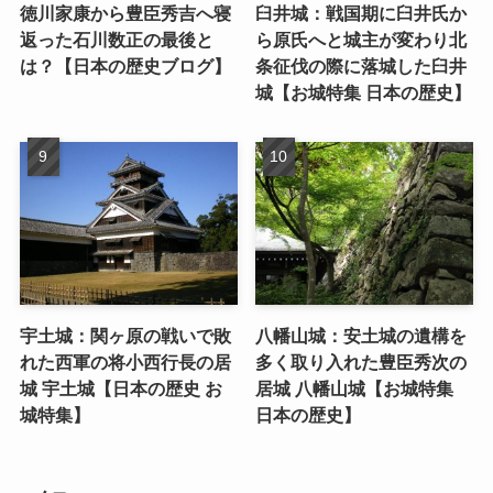
徳川家康から豊臣秀吉へ寝
臼井城：戦国期に臼井氏か
返った石川数正の最後と
ら原氏へと城主が変わり北
は？【日本の歴史ブログ】
条征伐の際に落城した臼井
城【お城特集 日本の歴史】
宇土城：関ヶ原の戦いで敗
八幡山城：安土城の遺構を
れた西軍の将小西行長の居
多く取り入れた豊臣秀次の
城 宇土城【日本の歴史 お
居城 八幡山城【お城特集
城特集】
日本の歴史】