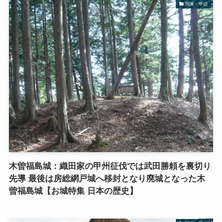
関東・甲信
木曽福島城：織田家の甲州征伐では武田勝頼を裏切り
先導 最後は房総網戸城へ移封となり廃城となった木
曽福島城【お城特集 日本の歴史】