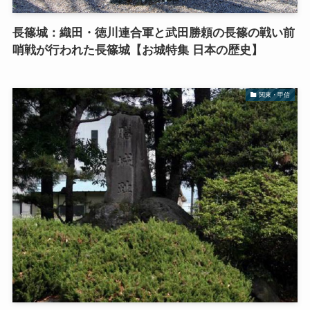
長篠城：織田・徳川連合軍と武田勝頼の長篠の戦い前
哨戦が行われた長篠城【お城特集 日本の歴史】
関東・甲信