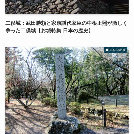
二俣城：武田勝頼と家康譜代家臣の中根正照が激しく
争った二俣城【お城特集 日本の歴史】
日本100名城