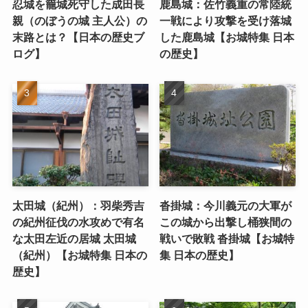
忍城を籠城死守した成田長
鹿島城：佐竹義重の常陸統
親（のぼうの城 主人公）の
一戦により攻撃を受け落城
末路とは？【日本の歴史ブ
した鹿島城【お城特集 日本
ログ】
の歴史】
太田城（紀州）：羽柴秀吉
沓掛城：今川義元の大軍が
の紀州征伐の水攻めで有名
この城から出撃し桶狭間の
な太田左近の居城 太田城
戦いで敗戦 沓掛城【お城特
（紀州）【お城特集 日本の
集 日本の歴史】
歴史】