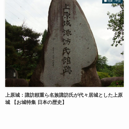
関東・甲信
上原城：諏訪頼重ら名族諏訪氏が代々居城とした上原
城 【お城特集 日本の歴史】