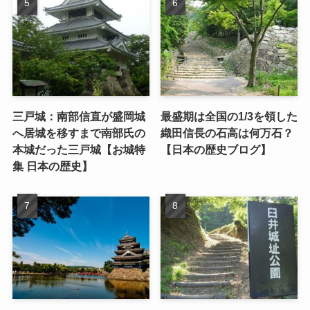
三戸城：南部信直が盛岡城
最盛期は全国の1/3を領した
へ居城を移すまで南部氏の
織田信長の石高は何万石？
本城だった三戸城【お城特
【日本の歴史ブログ】
集 日本の歴史】