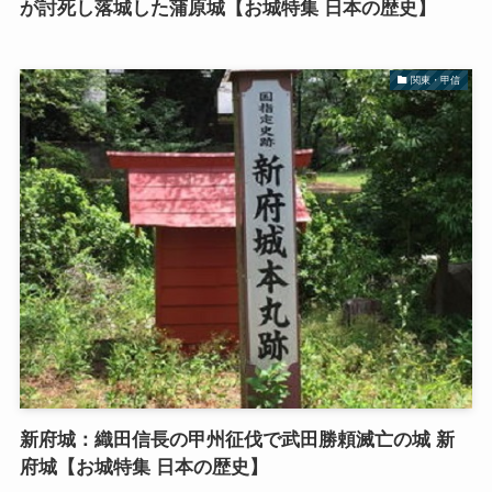
が討死し落城した蒲原城【お城特集 日本の歴史】
関東・甲信
新府城：織田信長の甲州征伐で武田勝頼滅亡の城 新
府城【お城特集 日本の歴史】