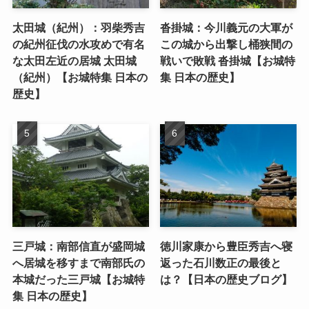
太田城（紀州）：羽柴秀吉
沓掛城：今川義元の大軍が
の紀州征伐の水攻めで有名
この城から出撃し桶狭間の
な太田左近の居城 太田城
戦いで敗戦 沓掛城【お城特
（紀州）【お城特集 日本の
集 日本の歴史】
歴史】
三戸城：南部信直が盛岡城
徳川家康から豊臣秀吉へ寝
へ居城を移すまで南部氏の
返った石川数正の最後と
本城だった三戸城【お城特
は？【日本の歴史ブログ】
集 日本の歴史】