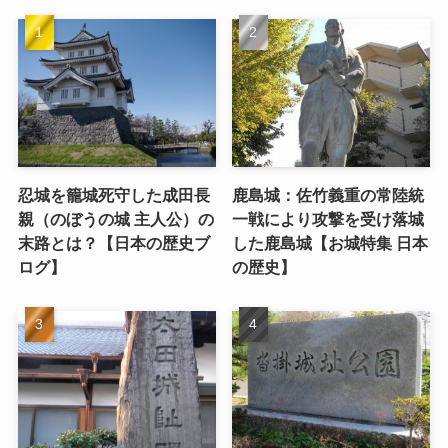
忍城を籠城死守した成田長
鹿島城：佐竹義重の常陸統
親（のぼうの城 主人公）の
一戦により攻撃を受け落城
末路とは？【日本の歴史ブ
した鹿島城【お城特集 日本
ログ】
の歴史】