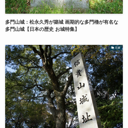
多門山城：松永久秀が築城 画期的な多門櫓が有名な
多門山城【日本の歴史 お城特集】
近畿