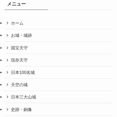
メニュー
ホーム
お城・城跡
国宝天守
現存天守
日本100名城
天空の城
日本三大山城
史跡・銅像