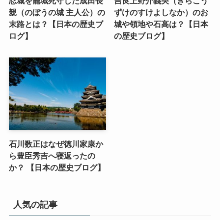
忍城を籠城死守した成田長
吉良上野介義央（きらこう
親（のぼうの城 主人公）の
ずけのすけよしなか）のお
末路とは？【日本の歴史ブ
城や領地や石高は？【日本
ログ】
の歴史ブログ】
石川数正はなぜ徳川家康か
ら豊臣秀吉へ寝返ったの
か？ 【日本の歴史ブログ】
人気の記事