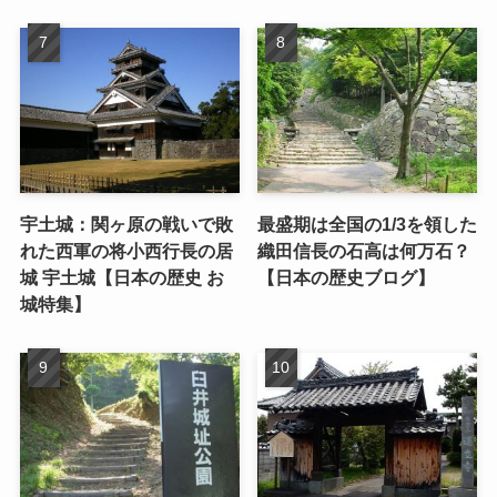
宇土城：関ヶ原の戦いで敗
最盛期は全国の1/3を領した
れた西軍の将小西行長の居
織田信長の石高は何万石？
城 宇土城【日本の歴史 お
【日本の歴史ブログ】
城特集】