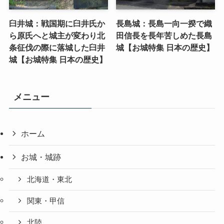
臼井城：戦国期に臼井氏か
長島城：長島一向一揆で織
ら原氏へと城主が変わり北
田信長を長年苦しめた長島
条征伐の際に落城した臼井
城【お城特集 日本の歴史】
城【お城特集 日本の歴史】
メニュー
ホーム
お城・城跡
北海道・東北
関東・甲信
北陸