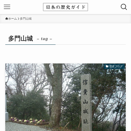
ホーム
多門山城
多門山城
– tag –
歴史ブログ