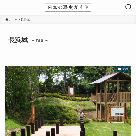
ホーム
長浜城
長浜城
– tag –
東海