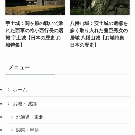
宇土城：関ヶ原の戦いで敗
八幡山城：安土城の遺構を
れた西軍の将小西行長の居
多く取り入れた豊臣秀次の
城 宇土城【日本の歴史 お
居城 八幡山城【お城特集
城特集】
日本の歴史】
メニュー
ホーム
お城・城跡
北海道・東北
関東・甲信