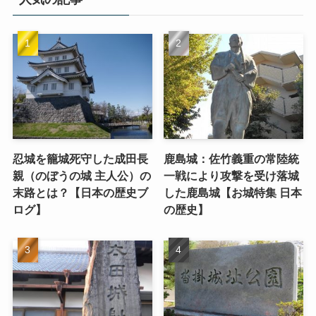
忍城を籠城死守した成田長
鹿島城：佐竹義重の常陸統
親（のぼうの城 主人公）の
一戦により攻撃を受け落城
末路とは？【日本の歴史ブ
した鹿島城【お城特集 日本
ログ】
の歴史】