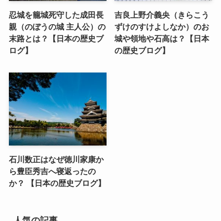
忍城を籠城死守した成田長
吉良上野介義央（きらこう
親（のぼうの城 主人公）の
ずけのすけよしなか）のお
末路とは？【日本の歴史ブ
城や領地や石高は？【日本
ログ】
の歴史ブログ】
石川数正はなぜ徳川家康か
ら豊臣秀吉へ寝返ったの
か？ 【日本の歴史ブログ】
人気の記事