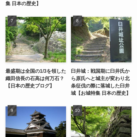
集 日本の歴史】
最盛期は全国の1/3を領した
臼井城：戦国期に臼井氏か
織田信長の石高は何万石？
ら原氏へと城主が変わり北
【日本の歴史ブログ】
条征伐の際に落城した臼井
城【お城特集 日本の歴史】