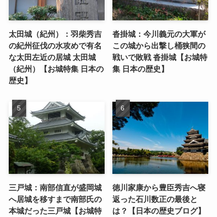
太田城（紀州）：羽柴秀吉
沓掛城：今川義元の大軍が
の紀州征伐の水攻めで有名
この城から出撃し桶狭間の
な太田左近の居城 太田城
戦いで敗戦 沓掛城【お城特
（紀州）【お城特集 日本の
集 日本の歴史】
歴史】
三戸城：南部信直が盛岡城
徳川家康から豊臣秀吉へ寝
へ居城を移すまで南部氏の
返った石川数正の最後と
本城だった三戸城【お城特
は？【日本の歴史ブログ】