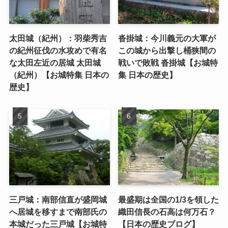
太田城（紀州）：羽柴秀吉
沓掛城：今川義元の大軍が
の紀州征伐の水攻めで有名
この城から出撃し桶狭間の
な太田左近の居城 太田城
戦いで敗戦 沓掛城【お城特
（紀州）【お城特集 日本の
集 日本の歴史】
歴史】
三戸城：南部信直が盛岡城
最盛期は全国の1/3を領した
へ居城を移すまで南部氏の
織田信長の石高は何万石？
本城だった三戸城【お城特
【日本の歴史ブログ】