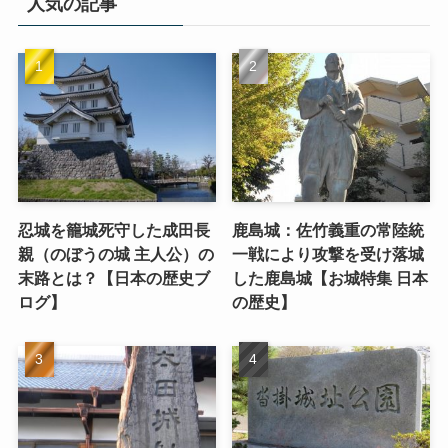
人気の記事
忍城を籠城死守した成田長
鹿島城：佐竹義重の常陸統
親（のぼうの城 主人公）の
一戦により攻撃を受け落城
末路とは？【日本の歴史ブ
した鹿島城【お城特集 日本
ログ】
の歴史】