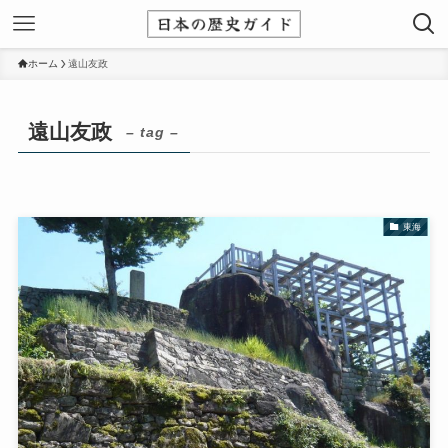
ホーム
遠山友政
遠山友政
– tag –
東海