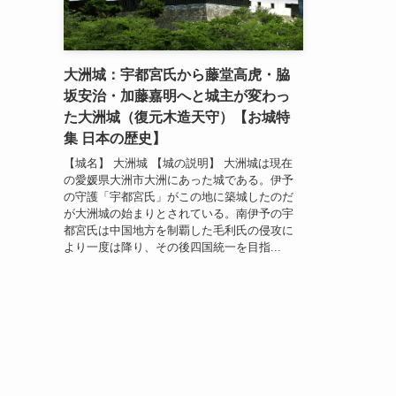
大洲城：宇都宮氏から藤堂高虎・脇
坂安治・加藤嘉明へと城主が変わっ
た大洲城（復元木造天守）【お城特
集 日本の歴史】
【城名】 大洲城 【城の説明】 大洲城は現在
の愛媛県大洲市大洲にあった城である。伊予
の守護「宇都宮氏」がこの地に築城したのだ
が大洲城の始まりとされている。南伊予の宇
都宮氏は中国地方を制覇した毛利氏の侵攻に
より一度は降り、その後四国統一を目指...