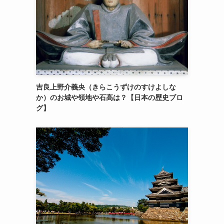
吉良上野介義央（きらこうずけのすけよしな
か）のお城や領地や石高は？【日本の歴史ブロ
グ】