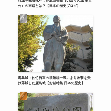
忍城を籠城死守した成田長親（のぼうの城 主人
公）の末路とは？【日本の歴史ブログ】
鹿島城：佐竹義重の常陸統一戦により攻撃を受
け落城した鹿島城【お城特集 日本の歴史】