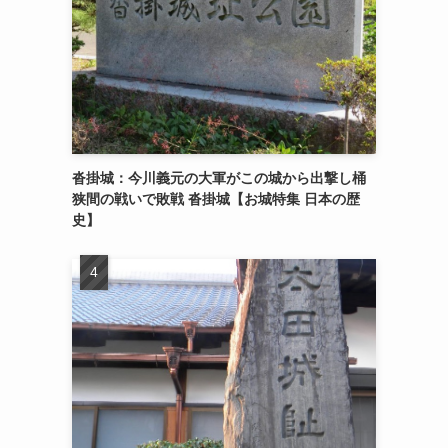
沓掛城：今川義元の大軍がこの城から出撃し桶
狭間の戦いで敗戦 沓掛城【お城特集 日本の歴
史】