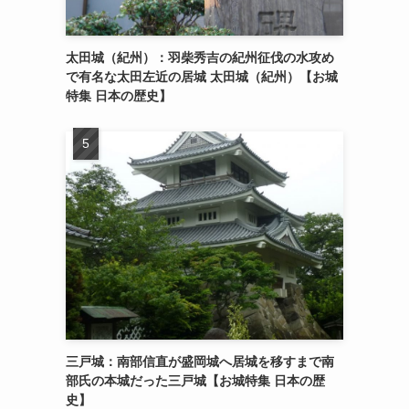
太田城（紀州）：羽柴秀吉の紀州征伐の水攻め
で有名な太田左近の居城 太田城（紀州）【お城
特集 日本の歴史】
三戸城：南部信直が盛岡城へ居城を移すまで南
部氏の本城だった三戸城【お城特集 日本の歴
史】