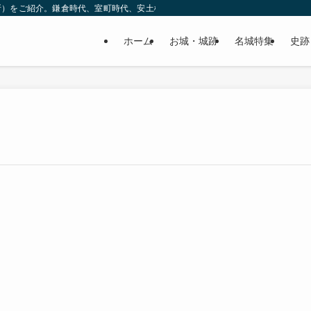
所）をご紹介。鎌倉時代、室町時代、安土桃山時代（戦国時代）、江戸時代と幅広
ホーム
お城・城跡
名城特集
史跡