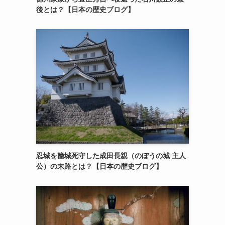
後とは？【日本の歴史ブログ】
忍城を籠城死守した成田長親（のぼうの城 主人
公）の末路とは？【日本の歴史ブログ】