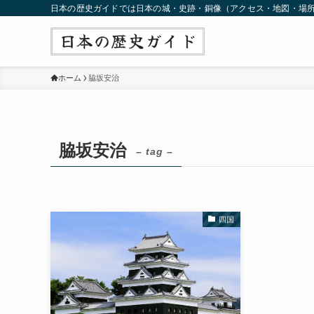
日本の歴史ガイドでは日本の城・史跡・銅像（アクセス・地図・場
ホーム
脇坂安治
脇坂安治
– tag –
四国