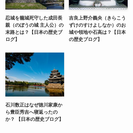
忍城を籠城死守した成田長
吉良上野介義央（きらこう
親（のぼうの城 主人公）の
ずけのすけよしなか）のお
末路とは？【日本の歴史ブ
城や領地や石高は？【日本
ログ】
の歴史ブログ】
石川数正はなぜ徳川家康か
ら豊臣秀吉へ寝返ったの
か？ 【日本の歴史ブログ】