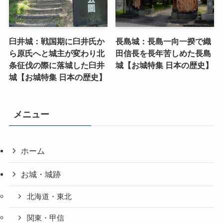
臼井城：戦国期に臼井氏か
長島城：長島一向一揆で織
ら原氏へと城主が変わり北
田信長を長年苦しめた長島
条征伐の際に落城した臼井
城【お城特集 日本の歴史】
城【お城特集 日本の歴史】
メニュー
ホーム
お城・城跡
北海道・東北
関東・甲信