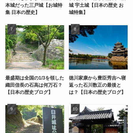
本城だった三戸城【お城特
城 宇土城【日本の歴史 お
集 日本の歴史】
城特集】
最盛期は全国の1/3を領した
徳川家康から豊臣秀吉へ寝
織田信長の石高は何万石？
返った石川数正の最後と
【日本の歴史ブログ】
は？【日本の歴史ブログ】