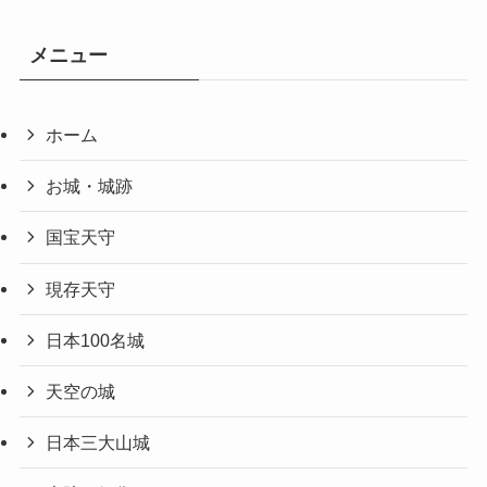
メニュー
ホーム
お城・城跡
国宝天守
現存天守
日本100名城
天空の城
日本三大山城