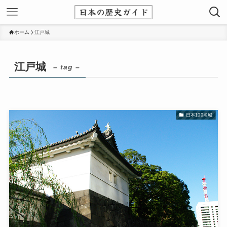
ホーム
江戸城
江戸城
– tag –
日本100名城