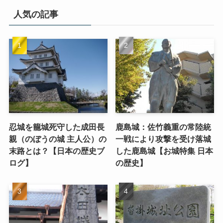
人気の記事
忍城を籠城死守した成田長
鹿島城：佐竹義重の常陸統
親（のぼうの城 主人公）の
一戦により攻撃を受け落城
末路とは？【日本の歴史ブ
した鹿島城【お城特集 日本
ログ】
の歴史】