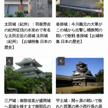
太田城（紀州）：羽柴秀吉
沓掛城：今川義元の大軍が
の紀州征伐の水攻めで有名
この城から出撃し桶狭間の
な太田左近の居城 太田城
戦いで敗戦 沓掛城【お城特
（紀州）【お城特集 日本の
集 日本の歴史】
歴史】
三戸城：南部信直が盛岡城
宇土城：関ヶ原の戦いで敗
へ居城を移すまで南部氏の
れた西軍の将小西行長の居