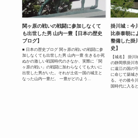
関ヶ原の戦いの戦闘に参加しなくて
掛川城：今
も出世した男 山内一豊【日本の歴史
比奈泰朝に
ブログ】
整備した掛
史】
■ 日本の歴史ブログ 関ヶ原の戦いの戦闘に参
加しなくても出世した男 山内一豊 生きるか死
【城名】 掛川
ぬかの激しい戦国時代のさなか、実際に「関
の静岡県掛川
ヶ原の戦い」の戦闘に加わらなくても大いに
に遠江の国の
出世した男がいた。それが土佐一国の城主と
に命じて築城
なった山内一豊だ。 一豊がどのよう...
る。その後今
国時代に入ると