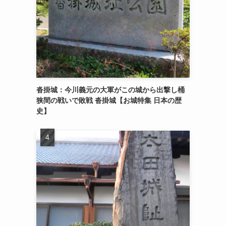
沓掛城：今川義元の大軍がこの城から出撃し桶
狭間の戦いで敗戦 沓掛城【お城特集 日本の歴
史】