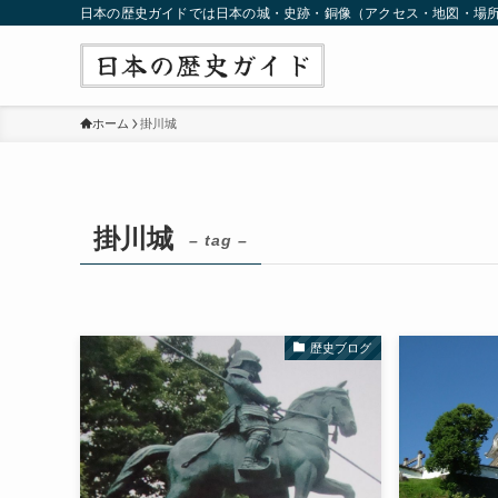
日本の歴史ガイドでは日本の城・史跡・銅像（アクセス・地図・場
ホーム
掛川城
掛川城
– tag –
歴史ブログ