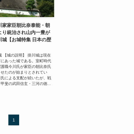
川家家臣朝比奈泰能・朝
より統治され山内一豊が
川城【お城特集 日本の歴
城 【城の説明】 掛川城は現在
市にあった城である。室町時代
守護職今川氏が家臣の朝比奈氏
させたのが始まりとされてい
川氏による支配が続いたが、戦
甲斐の武田信玄・三河の徳...
1