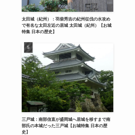
太田城（紀州）：羽柴秀吉の紀州征伐の水攻め
で有名な太田左近の居城 太田城（紀州）【お城
特集 日本の歴史】
三戸城：南部信直が盛岡城へ居城を移すまで南
部氏の本城だった三戸城【お城特集 日本の歴
史】