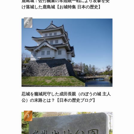
鹿島城：佐竹義重の常陸統一戦により攻撃を受
け落城した鹿島城【お城特集 日本の歴史】
忍城を籠城死守した成田長親（のぼうの城 主人
公）の末路とは？【日本の歴史ブログ】