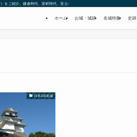
所）をご紹介。鎌倉時代、室町時代、安土桃山時代（戦国時代）、江戸時代と幅広
ホーム
お城・城跡
名城特集
史跡
日本100名城