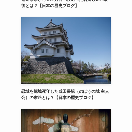
後とは？【日本の歴史ブログ】
忍城を籠城死守した成田長親（のぼうの城 主人
公）の末路とは？【日本の歴史ブログ】