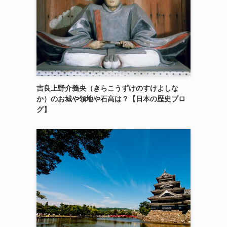
吉良上野介義央（きらこうずけのすけよしな
か）のお城や領地や石高は？【日本の歴史ブロ
グ】