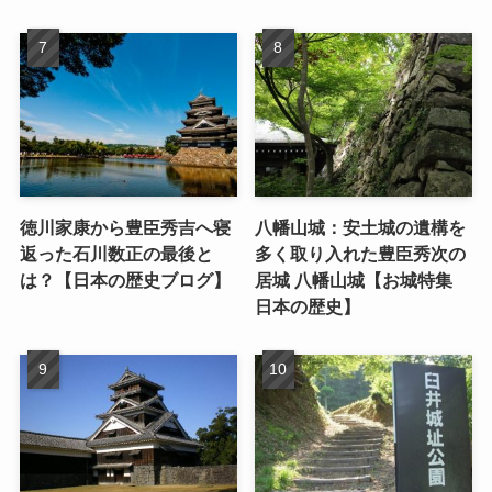
徳川家康から豊臣秀吉へ寝
八幡山城：安土城の遺構を
返った石川数正の最後と
多く取り入れた豊臣秀次の
は？【日本の歴史ブログ】
居城 八幡山城【お城特集
日本の歴史】