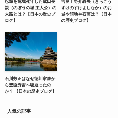
忍城を籠城死守した成田長
吉良上野介義央（きらこう
親（のぼうの城 主人公）の
ずけのすけよしなか）のお
末路とは？【日本の歴史ブ
城や領地や石高は？【日本
ログ】
の歴史ブログ】
石川数正はなぜ徳川家康か
ら豊臣秀吉へ寝返ったの
か？ 【日本の歴史ブログ】
人気の記事