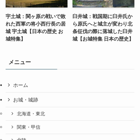
宇土城：関ヶ原の戦いで敗
臼井城：戦国期に臼井氏か
れた西軍の将小西行長の居
ら原氏へと城主が変わり北
城 宇土城【日本の歴史 お
条征伐の際に落城した臼井
城特集】
城【お城特集 日本の歴史】
メニュー
ホーム
お城・城跡
北海道・東北
関東・甲信