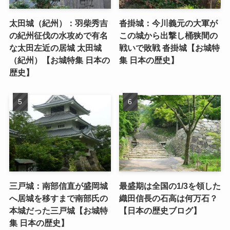
太田城（紀州）：羽柴秀吉
沓掛城：今川義元の大軍が
の紀州征伐の水攻めで有名
この城から出撃し桶狭間の
な太田左近の居城 太田城
戦いで敗戦 沓掛城【お城特
（紀州）【お城特集 日本の
集 日本の歴史】
歴史】
三戸城：南部信直が盛岡城
最盛期は全国の1/3を領した
へ居城を移すまで南部氏の
織田信長の石高は何万石？
本城だった三戸城【お城特
【日本の歴史ブログ】
集 日本の歴史】