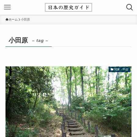
ホーム
小田原
小田原
– tag –
関東・甲信