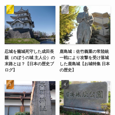
忍城を籠城死守した成田長
鹿島城：佐竹義重の常陸統
親（のぼうの城 主人公）の
一戦により攻撃を受け落城
末路とは？【日本の歴史ブ
した鹿島城【お城特集 日本
ログ】
の歴史】