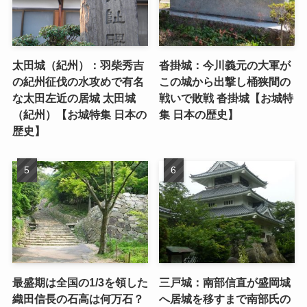
太田城（紀州）：羽柴秀吉
沓掛城：今川義元の大軍が
の紀州征伐の水攻めで有名
この城から出撃し桶狭間の
な太田左近の居城 太田城
戦いで敗戦 沓掛城【お城特
（紀州）【お城特集 日本の
集 日本の歴史】
歴史】
最盛期は全国の1/3を領した
三戸城：南部信直が盛岡城
織田信長の石高は何万石？
へ居城を移すまで南部氏の