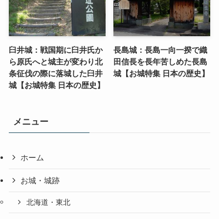
臼井城：戦国期に臼井氏か
長島城：長島一向一揆で織
ら原氏へと城主が変わり北
田信長を長年苦しめた長島
条征伐の際に落城した臼井
城【お城特集 日本の歴史】
城【お城特集 日本の歴史】
メニュー
ホーム
お城・城跡
北海道・東北