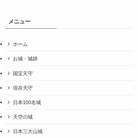
メニュー
ホーム
お城・城跡
国宝天守
現存天守
日本100名城
天空の城
日本三大山城