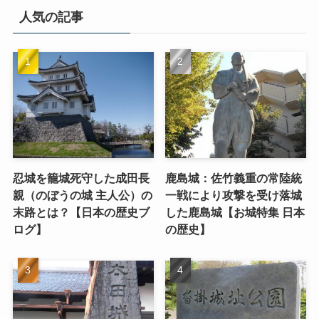
人気の記事
忍城を籠城死守した成田長
鹿島城：佐竹義重の常陸統
親（のぼうの城 主人公）の
一戦により攻撃を受け落城
末路とは？【日本の歴史ブ
した鹿島城【お城特集 日本
ログ】
の歴史】