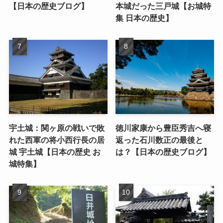
【日本の歴史ブログ】
本城だった三戸城【お城特
集 日本の歴史】
宇土城：関ヶ原の戦いで敗
徳川家康から豊臣秀吉へ寝
れた西軍の将小西行長の居
返った石川数正の最後と
城 宇土城【日本の歴史 お
は？【日本の歴史ブログ】
城特集】