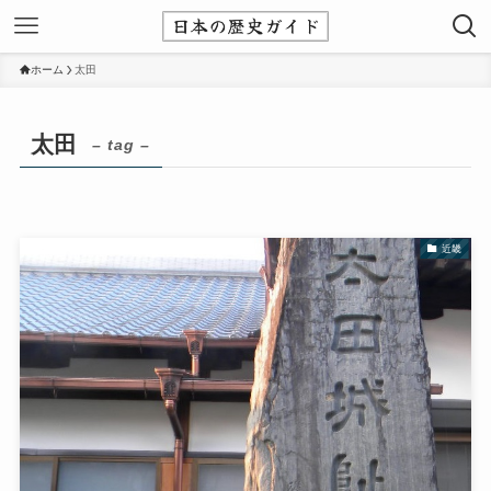
ホーム
太田
太田
– tag –
近畿