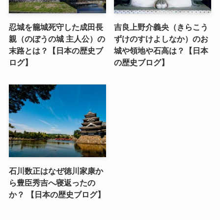
忍城を籠城死守した成田長
吉良上野介義央（きらこう
親（のぼうの城 主人公）の
ずけのすけよしなか）のお
末路とは？【日本の歴史ブ
城や領地や石高は？【日本
ログ】
の歴史ブログ】
石川数正はなぜ徳川家康か
ら豊臣秀吉へ寝返ったの
か？ 【日本の歴史ブログ】