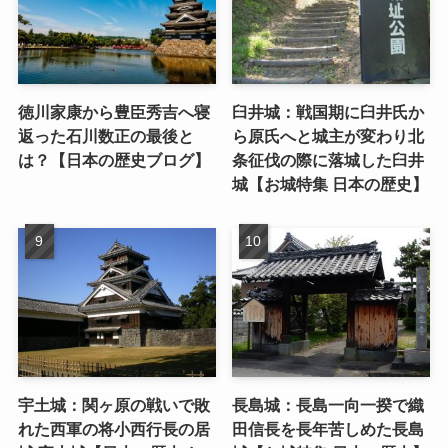
徳川家康から豊臣秀吉へ寝
臼井城：戦国期に臼井氏か
返った石川数正の最後と
ら原氏へと城主が変わり北
は？【日本の歴史ブログ】
条征伐の際に落城した臼井
城【お城特集 日本の歴史】
宇土城：関ヶ原の戦いで敗
長島城：長島一向一揆で織
れた西軍の将小西行長の居
田信長を長年苦しめた長島