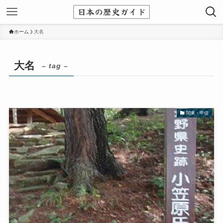
ホーム
大名
大名
– tag –
関東・甲信