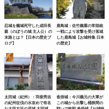
忍城を籠城死守した成田長
鹿島城：佐竹義重の常陸統
親（のぼうの城 主人公）の
一戦により攻撃を受け落城
末路とは？【日本の歴史ブ
した鹿島城【お城特集 日本
ログ】
の歴史】
太田城（紀州）：羽柴秀吉
沓掛城：今川義元の大軍が
の紀州征伐の水攻めで有名
この城から出撃し桶狭間の
な太田左近の居城 太田城
戦いで敗戦 沓掛城【お城特