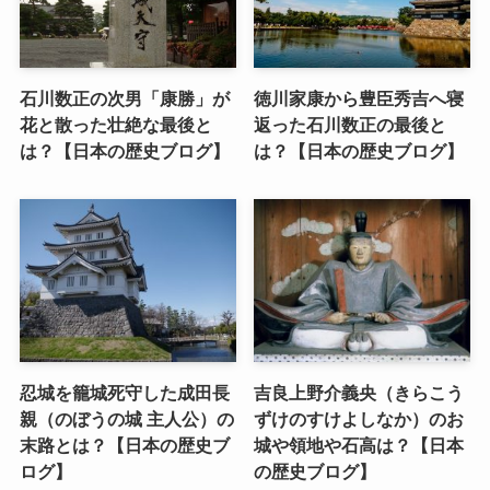
石川数正の次男「康勝」が
徳川家康から豊臣秀吉へ寝
花と散った壮絶な最後と
返った石川数正の最後と
は？【日本の歴史ブログ】
は？【日本の歴史ブログ】
忍城を籠城死守した成田長
吉良上野介義央（きらこう
親（のぼうの城 主人公）の
ずけのすけよしなか）のお
末路とは？【日本の歴史ブ
城や領地や石高は？【日本
ログ】
の歴史ブログ】