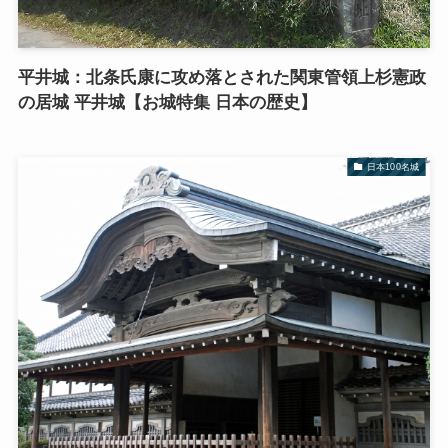
平井城：北条氏康に攻め落とされた関東管領上杉憲政
の居城 平井城【お城特集 日本の歴史】
日本100名城