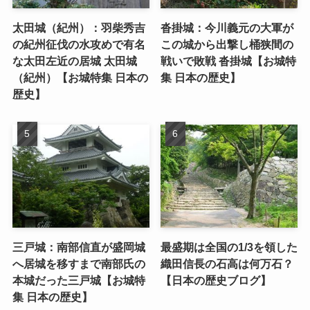
太田城（紀州）：羽柴秀吉
沓掛城：今川義元の大軍が
の紀州征伐の水攻めで有名
この城から出撃し桶狭間の
な太田左近の居城 太田城
戦いで敗戦 沓掛城【お城特
（紀州）【お城特集 日本の
集 日本の歴史】
歴史】
三戸城：南部信直が盛岡城
最盛期は全国の1/3を領した
へ居城を移すまで南部氏の
織田信長の石高は何万石？
本城だった三戸城【お城特
【日本の歴史ブログ】
集 日本の歴史】