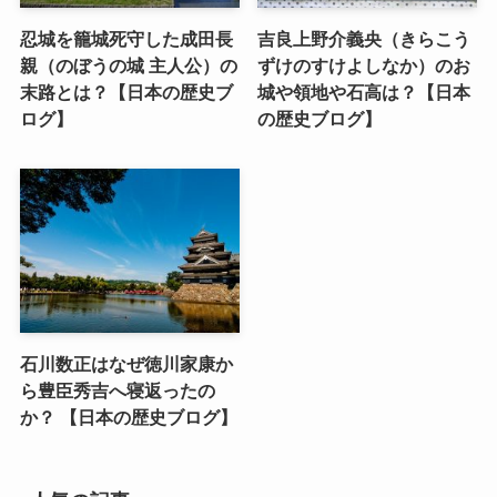
忍城を籠城死守した成田長
吉良上野介義央（きらこう
親（のぼうの城 主人公）の
ずけのすけよしなか）のお
末路とは？【日本の歴史ブ
城や領地や石高は？【日本
ログ】
の歴史ブログ】
石川数正はなぜ徳川家康か
ら豊臣秀吉へ寝返ったの
か？ 【日本の歴史ブログ】