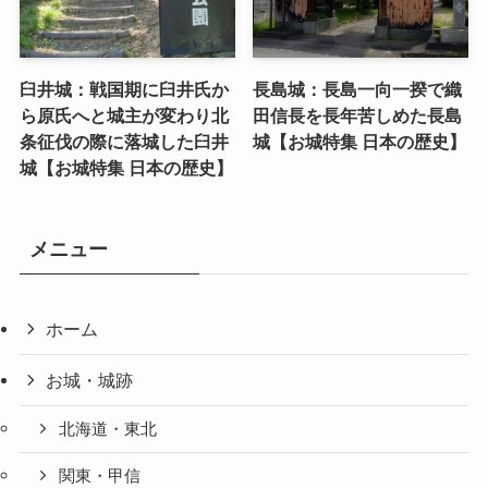
臼井城：戦国期に臼井氏か
長島城：長島一向一揆で織
ら原氏へと城主が変わり北
田信長を長年苦しめた長島
条征伐の際に落城した臼井
城【お城特集 日本の歴史】
城【お城特集 日本の歴史】
メニュー
ホーム
お城・城跡
北海道・東北
関東・甲信