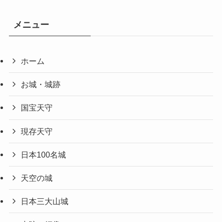
メニュー
ホーム
お城・城跡
国宝天守
現存天守
日本100名城
天空の城
日本三大山城