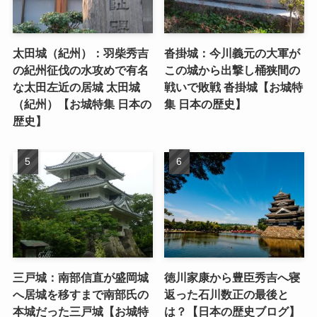
太田城（紀州）：羽柴秀吉
沓掛城：今川義元の大軍が
の紀州征伐の水攻めで有名
この城から出撃し桶狭間の
な太田左近の居城 太田城
戦いで敗戦 沓掛城【お城特
（紀州）【お城特集 日本の
集 日本の歴史】
歴史】
三戸城：南部信直が盛岡城
徳川家康から豊臣秀吉へ寝
へ居城を移すまで南部氏の
返った石川数正の最後と
本城だった三戸城【お城特
は？【日本の歴史ブログ】