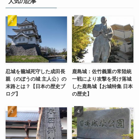
人気の記事
忍城を籠城死守した成田長
鹿島城：佐竹義重の常陸統
親（のぼうの城 主人公）の
一戦により攻撃を受け落城
末路とは？【日本の歴史ブ
した鹿島城【お城特集 日本
ログ】
の歴史】