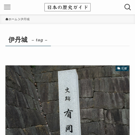
ホーム
伊丹城
伊丹城
– tag –
近畿