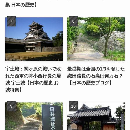
集 日本の歴史】
宇土城：関ヶ原の戦いで敗
最盛期は全国の1/3を領した
れた西軍の将小西行長の居
織田信長の石高は何万石？
城 宇土城【日本の歴史 お
【日本の歴史ブログ】
城特集】