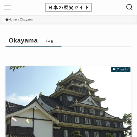
Home
Okayama
Okayama
– tag –
Chugoku