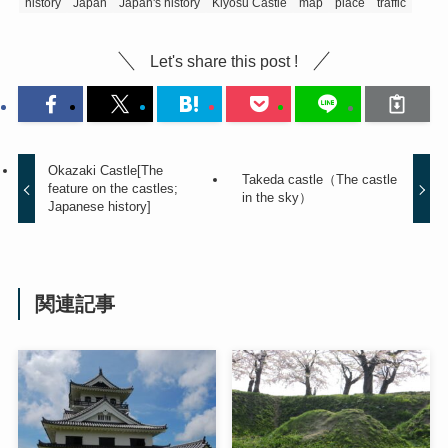
history
Japan
Japan's history
Kiyosu Castle
map
place
traffic
Let's share this post !
Okazaki Castle[The
Takeda castle（The castle
feature on the castles;
in the sky）
Japanese history]
関連記事