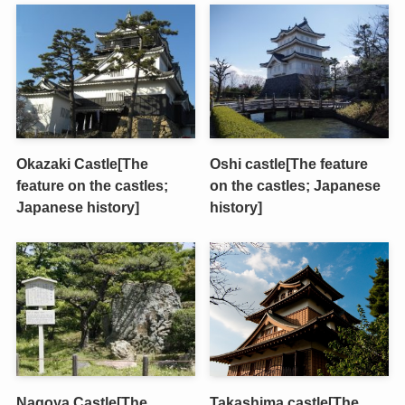
Okazaki Castle[The
Oshi castle[The feature
feature on the castles;
on the castles; Japanese
Japanese history]
history]
Nagoya Castle[The
Takashima castle[The