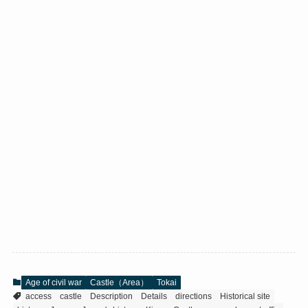
Age of civil war
Castle（Area）
Tokai
access
castle
Description
Details
directions
Historical site