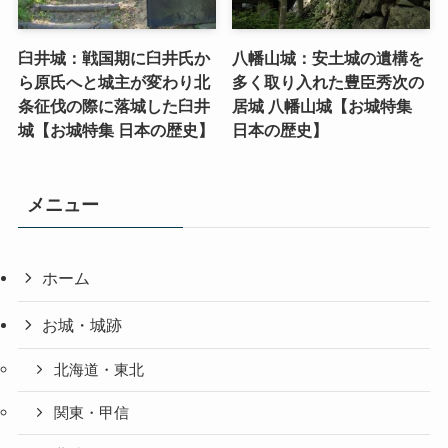
臼井城：戦国期に臼井氏か
八幡山城：安土城の遺構を
ら原氏へと城主が変わり北
多く取り入れた豊臣秀次の
条征伐の際に落城した臼井
居城 八幡山城【お城特集
城【お城特集 日本の歴史】
日本の歴史】
メニュー
ホーム
お城・城跡
北海道・東北
関東・甲信