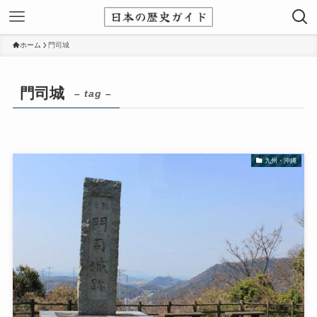
ホーム
門司城
門司城
– tag –
九州・沖縄