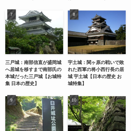
三戸城：南部信直が盛岡城
宇土城：関ヶ原の戦いで敗
へ居城を移すまで南部氏の
れた西軍の将小西行長の居
本城だった三戸城【お城特
城 宇土城【日本の歴史 お
集 日本の歴史】
城特集】