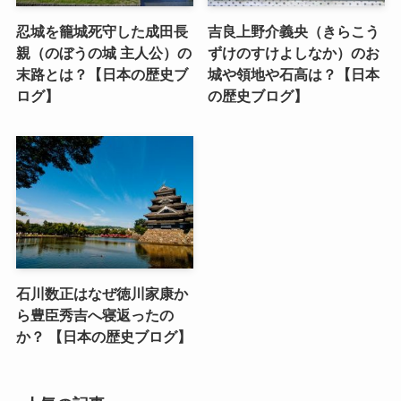
忍城を籠城死守した成田長
吉良上野介義央（きらこう
親（のぼうの城 主人公）の
ずけのすけよしなか）のお
末路とは？【日本の歴史ブ
城や領地や石高は？【日本
ログ】
の歴史ブログ】
石川数正はなぜ徳川家康か
ら豊臣秀吉へ寝返ったの
か？ 【日本の歴史ブログ】