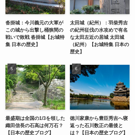
沓掛城：今川義元の大軍が
太田城（紀州）：羽柴秀吉
この城から出撃し桶狭間の
の紀州征伐の水攻めで有名
戦いで敗戦 沓掛城【お城特
な太田左近の居城 太田城
集 日本の歴史】
（紀州）【お城特集 日本の
歴史】
最盛期は全国の1/3を領した
徳川家康から豊臣秀吉へ寝
織田信長の石高は何万石？
返った石川数正の最後と
【日本の歴史ブログ】
は？【日本の歴史ブログ】