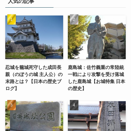
人気の記事
忍城を籠城死守した成田長
鹿島城：佐竹義重の常陸統
親（のぼうの城 主人公）の
一戦により攻撃を受け落城
末路とは？【日本の歴史ブ
した鹿島城【お城特集 日本
ログ】
の歴史】