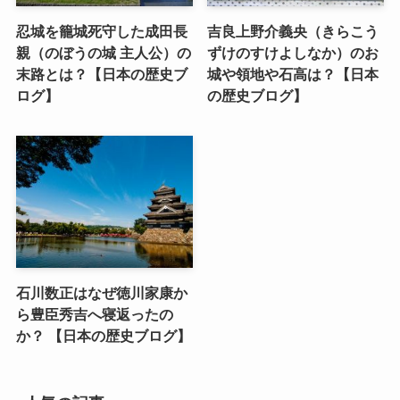
忍城を籠城死守した成田長
吉良上野介義央（きらこう
親（のぼうの城 主人公）の
ずけのすけよしなか）のお
末路とは？【日本の歴史ブ
城や領地や石高は？【日本
ログ】
の歴史ブログ】
石川数正はなぜ徳川家康か
ら豊臣秀吉へ寝返ったの
か？ 【日本の歴史ブログ】