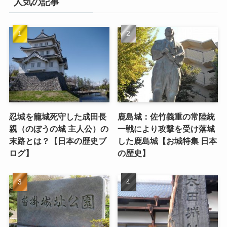
人気の記事
忍城を籠城死守した成田長
鹿島城：佐竹義重の常陸統
親（のぼうの城 主人公）の
一戦により攻撃を受け落城
末路とは？【日本の歴史ブ
した鹿島城【お城特集 日本
ログ】
の歴史】