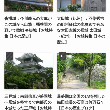
沓掛城：今川義元の大軍が
太田城（紀州）：羽柴秀吉
この城から出撃し桶狭間の
の紀州征伐の水攻めで有名
戦いで敗戦 沓掛城【お城特
な太田左近の居城 太田城
集 日本の歴史】
（紀州）【お城特集 日本の
歴史】
三戸城：南部信直が盛岡城
最盛期は全国の1/3を領した
へ居城を移すまで南部氏の
織田信長の石高は何万石？
本城だった三戸城【お城特
【日本の歴史ブログ】