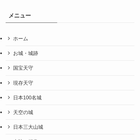
メニュー
ホーム
お城・城跡
国宝天守
現存天守
日本100名城
天空の城
日本三大山城