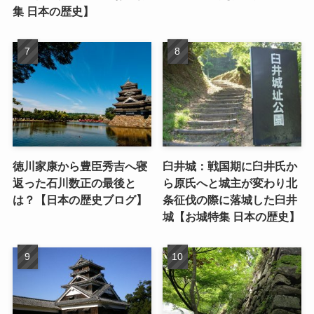
集 日本の歴史】
徳川家康から豊臣秀吉へ寝
臼井城：戦国期に臼井氏か
返った石川数正の最後と
ら原氏へと城主が変わり北
は？【日本の歴史ブログ】
条征伐の際に落城した臼井
城【お城特集 日本の歴史】