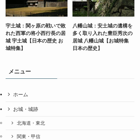
宇土城：関ヶ原の戦いで敗
八幡山城：安土城の遺構を
れた西軍の将小西行長の居
多く取り入れた豊臣秀次の
城 宇土城【日本の歴史 お
居城 八幡山城【お城特集
城特集】
日本の歴史】
メニュー
ホーム
お城・城跡
北海道・東北
関東・甲信