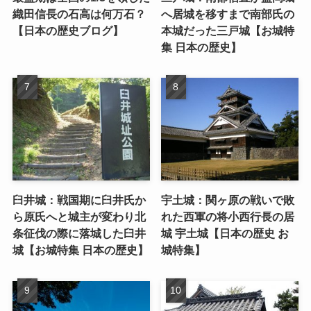
織田信長の石高は何万石？
へ居城を移すまで南部氏の
【日本の歴史ブログ】
本城だった三戸城【お城特
集 日本の歴史】
臼井城：戦国期に臼井氏か
宇土城：関ヶ原の戦いで敗
ら原氏へと城主が変わり北
れた西軍の将小西行長の居
条征伐の際に落城した臼井
城 宇土城【日本の歴史 お
城【お城特集 日本の歴史】
城特集】