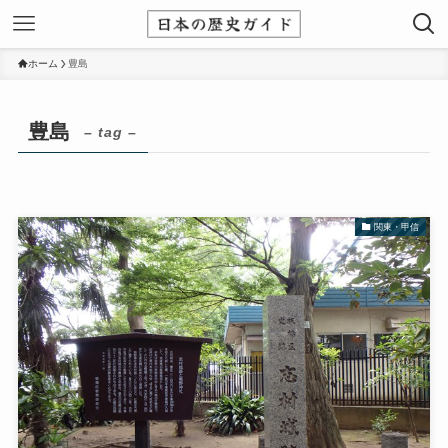
ホーム
豊島
豊島
– tag –
関東・甲信