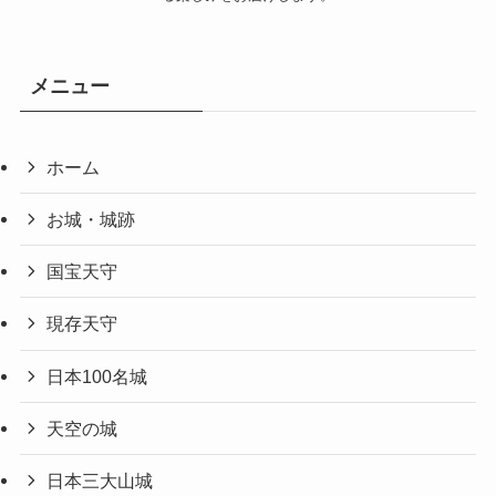
メニュー
ホーム
お城・城跡
国宝天守
現存天守
日本100名城
天空の城
日本三大山城