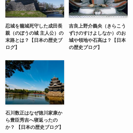
忍城を籠城死守した成田長
吉良上野介義央（きらこう
親（のぼうの城 主人公）の
ずけのすけよしなか）のお
末路とは？【日本の歴史ブ
城や領地や石高は？【日本
ログ】
の歴史ブログ】
石川数正はなぜ徳川家康か
ら豊臣秀吉へ寝返ったの
か？ 【日本の歴史ブログ】