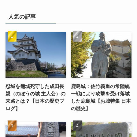
人気の記事
忍城を籠城死守した成田長
鹿島城：佐竹義重の常陸統
親（のぼうの城 主人公）の
一戦により攻撃を受け落城
末路とは？【日本の歴史ブ
した鹿島城【お城特集 日本
ログ】
の歴史】