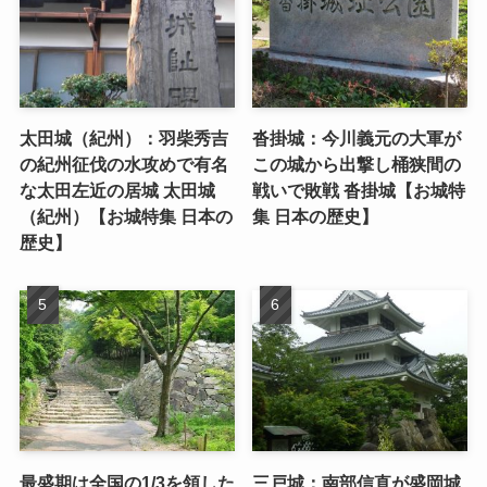
太田城（紀州）：羽柴秀吉
沓掛城：今川義元の大軍が
の紀州征伐の水攻めで有名
この城から出撃し桶狭間の
な太田左近の居城 太田城
戦いで敗戦 沓掛城【お城特
（紀州）【お城特集 日本の
集 日本の歴史】
歴史】
最盛期は全国の1/3を領した
三戸城：南部信直が盛岡城