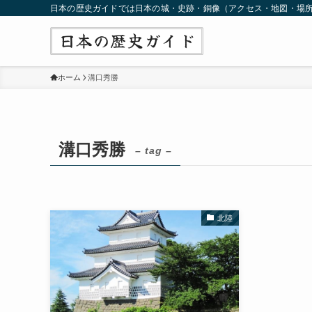
日本の歴史ガイドでは日本の城・史跡・銅像（アクセス・地図・場
ホーム
溝口秀勝
溝口秀勝
– tag –
北陸