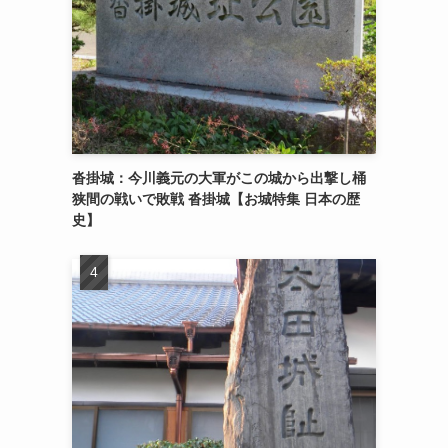
沓掛城：今川義元の大軍がこの城から出撃し桶
狭間の戦いで敗戦 沓掛城【お城特集 日本の歴
史】