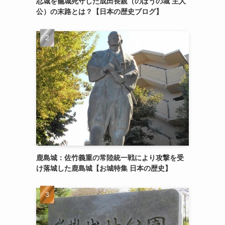
忍城を籠城死守した成田長親（のぼうの城 主人
公）の末路とは？【日本の歴史ブログ】
鹿島城：佐竹義重の常陸統一戦により攻撃を受
け落城した鹿島城【お城特集 日本の歴史】