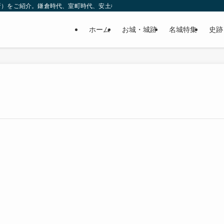
所）をご紹介。鎌倉時代、室町時代、安土桃山時代（戦国時代）、江戸時代と幅広
ホーム
お城・城跡
名城特集
史跡