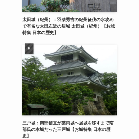
太田城（紀州）：羽柴秀吉の紀州征伐の水攻め
で有名な太田左近の居城 太田城（紀州）【お城
特集 日本の歴史】
三戸城：南部信直が盛岡城へ居城を移すまで南
部氏の本城だった三戸城【お城特集 日本の歴
史】