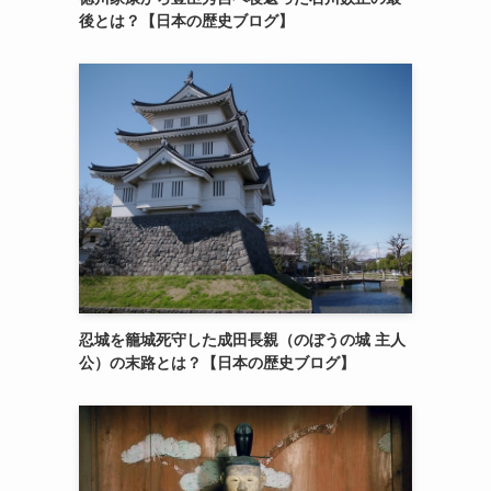
後とは？【日本の歴史ブログ】
忍城を籠城死守した成田長親（のぼうの城 主人
公）の末路とは？【日本の歴史ブログ】