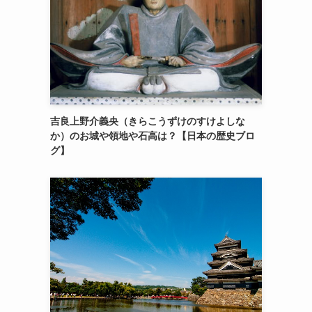
吉良上野介義央（きらこうずけのすけよしな
か）のお城や領地や石高は？【日本の歴史ブロ
グ】