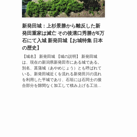
新発田城：上杉景勝から離反した新
発田重家は滅亡 その後溝口秀勝が6万
石にて入城 新発田城【お城特集 日本
の歴史】
【城名】 新発田城 【城の説明】 新発田城
は、現在の新潟県新発田市にある城である。
別名、菖蒲城（あやめじょう）とも呼ばれて
いる。新発田城近くを流れる新発田川の流れ
を利用した平城であり、石垣には石同士の接
合部分を隙間なく加工して積み上げる工法...