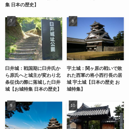
集 日本の歴史】
臼井城：戦国期に臼井氏か
宇土城：関ヶ原の戦いで敗
ら原氏へと城主が変わり北
れた西軍の将小西行長の居
条征伐の際に落城した臼井
城 宇土城【日本の歴史 お
城【お城特集 日本の歴史】
城特集】