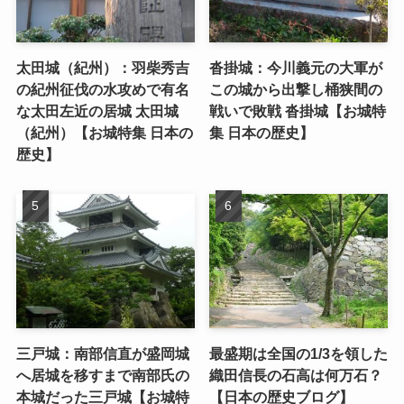
太田城（紀州）：羽柴秀吉
沓掛城：今川義元の大軍が
の紀州征伐の水攻めで有名
この城から出撃し桶狭間の
な太田左近の居城 太田城
戦いで敗戦 沓掛城【お城特
（紀州）【お城特集 日本の
集 日本の歴史】
歴史】
三戸城：南部信直が盛岡城
最盛期は全国の1/3を領した
へ居城を移すまで南部氏の
織田信長の石高は何万石？
本城だった三戸城【お城特
【日本の歴史ブログ】