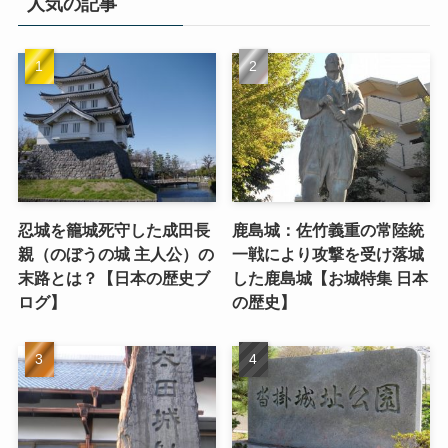
人気の記事
忍城を籠城死守した成田長
鹿島城：佐竹義重の常陸統
親（のぼうの城 主人公）の
一戦により攻撃を受け落城
末路とは？【日本の歴史ブ
した鹿島城【お城特集 日本
ログ】
の歴史】