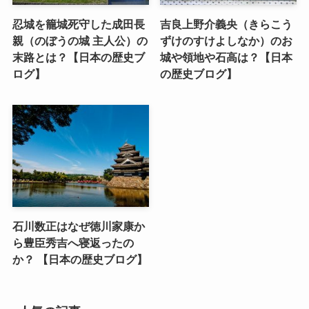
忍城を籠城死守した成田長
吉良上野介義央（きらこう
親（のぼうの城 主人公）の
ずけのすけよしなか）のお
末路とは？【日本の歴史ブ
城や領地や石高は？【日本
ログ】
の歴史ブログ】
石川数正はなぜ徳川家康か
ら豊臣秀吉へ寝返ったの
か？ 【日本の歴史ブログ】