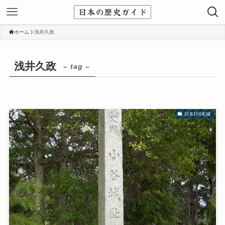
ホーム
浅井久政
浅井久政
– tag –
日本100名城