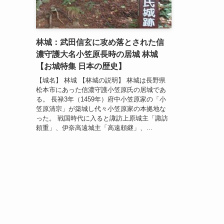
林城：武田信玄に攻め落とされた信
濃守護大名小笠原長時の居城 林城
【お城特集 日本の歴史】
【城名】 林城 【林城の説明】 林城は長野県
松本市にあった信濃守護小笠原氏の居城であ
る。 長禄3年（1459年）府中小笠原家の「小
笠原清宗」が築城し代々小笠原家の本拠地な
った。 戦国時代に入ると諏訪上原城主「諏訪
頼重」、伊奈高遠城主「高遠頼継」、...