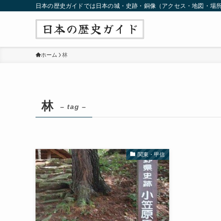
日本の歴史ガイドでは日本の城・史跡・銅像（アクセス・地図・場
ホーム
林
林
– tag –
関東・甲信