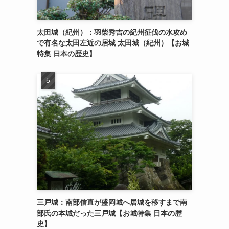
太田城（紀州）：羽柴秀吉の紀州征伐の水攻め
で有名な太田左近の居城 太田城（紀州）【お城
特集 日本の歴史】
三戸城：南部信直が盛岡城へ居城を移すまで南
部氏の本城だった三戸城【お城特集 日本の歴
史】