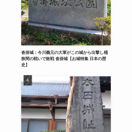
沓掛城：今川義元の大軍がこの城から出撃し桶
狭間の戦いで敗戦 沓掛城【お城特集 日本の歴
史】