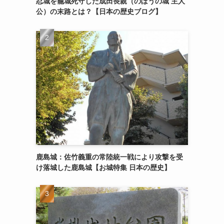
忍城を籠城死守した成田長親（のぼうの城 主人
公）の末路とは？【日本の歴史ブログ】
鹿島城：佐竹義重の常陸統一戦により攻撃を受
け落城した鹿島城【お城特集 日本の歴史】