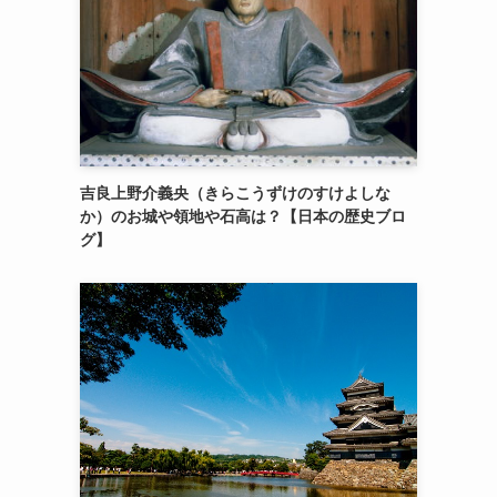
吉良上野介義央（きらこうずけのすけよしな
か）のお城や領地や石高は？【日本の歴史ブロ
グ】