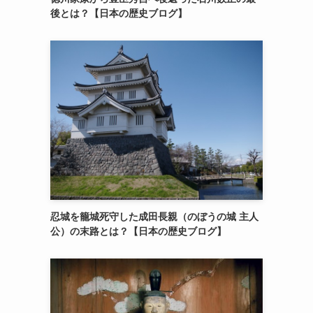
後とは？【日本の歴史ブログ】
忍城を籠城死守した成田長親（のぼうの城 主人
公）の末路とは？【日本の歴史ブログ】