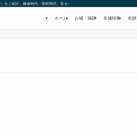
所）をご紹介。鎌倉時代、室町時代、安土桃山時代（戦国時代）、江戸時代と幅広
ホーム
お城・城跡
名城特集
史跡