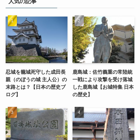
人気の記事
忍城を籠城死守した成田長
鹿島城：佐竹義重の常陸統
親（のぼうの城 主人公）の
一戦により攻撃を受け落城
末路とは？【日本の歴史ブ
した鹿島城【お城特集 日本
ログ】
の歴史】