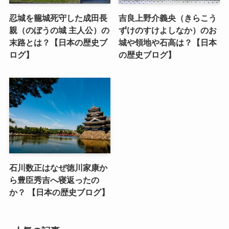
忍城を籠城死守した成田長
吉良上野介義央（きらこう
親（のぼうの城 主人公）の
ずけのすけよしなか）のお
末路とは？【日本の歴史ブ
城や領地や石高は？【日本
ログ】
の歴史ブログ】
石川数正はなぜ徳川家康か
ら豊臣秀吉へ寝返ったの
か？ 【日本の歴史ブログ】