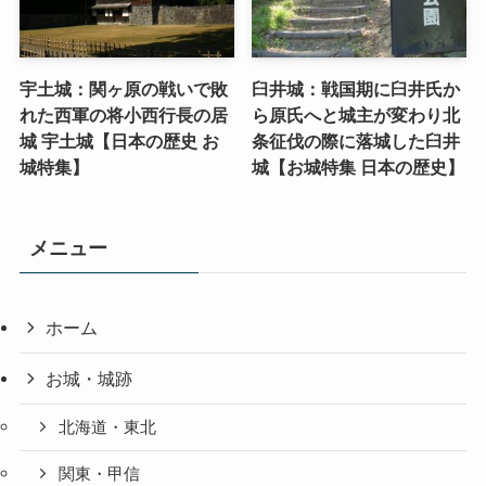
宇土城：関ヶ原の戦いで敗
臼井城：戦国期に臼井氏か
れた西軍の将小西行長の居
ら原氏へと城主が変わり北
城 宇土城【日本の歴史 お
条征伐の際に落城した臼井
城特集】
城【お城特集 日本の歴史】
メニュー
ホーム
お城・城跡
北海道・東北
関東・甲信