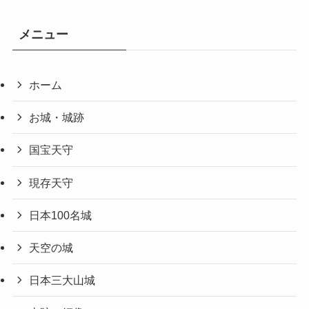
メニュー
ホーム
お城・城跡
国宝天守
現存天守
日本100名城
天空の城
日本三大山城