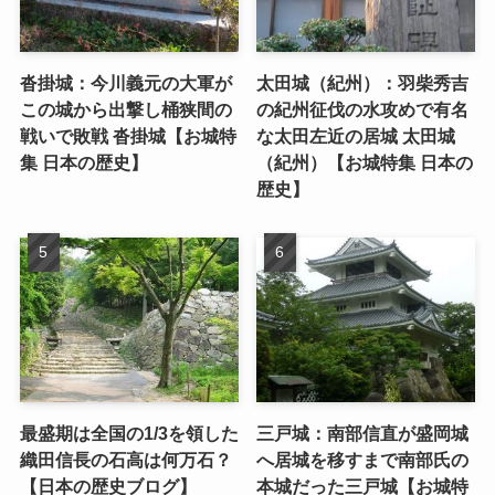
沓掛城：今川義元の大軍が
太田城（紀州）：羽柴秀吉
この城から出撃し桶狭間の
の紀州征伐の水攻めで有名
戦いで敗戦 沓掛城【お城特
な太田左近の居城 太田城
集 日本の歴史】
（紀州）【お城特集 日本の
歴史】
最盛期は全国の1/3を領した
三戸城：南部信直が盛岡城
織田信長の石高は何万石？
へ居城を移すまで南部氏の
【日本の歴史ブログ】
本城だった三戸城【お城特