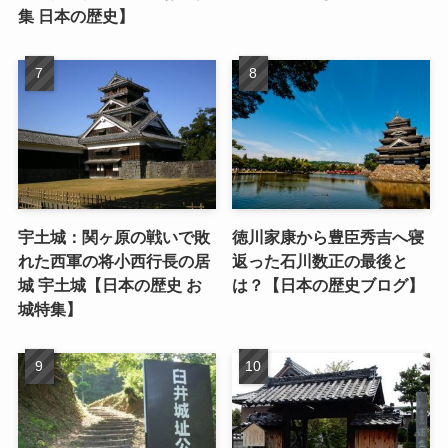
集 日本の歴史】
宇土城：関ヶ原の戦いで敗
徳川家康から豊臣秀吉へ寝
れた西軍の将小西行長の居
返った石川数正の最後と
城 宇土城【日本の歴史 お
は？【日本の歴史ブログ】
城特集】