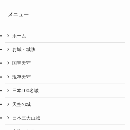
メニュー
ホーム
お城・城跡
国宝天守
現存天守
日本100名城
天空の城
日本三大山城