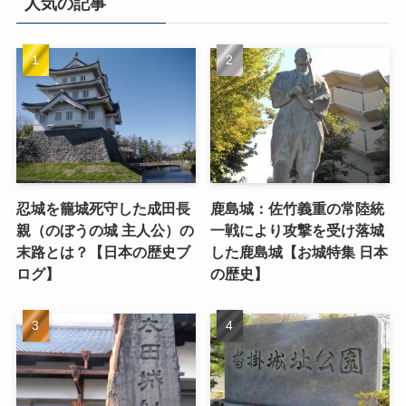
人気の記事
忍城を籠城死守した成田長
鹿島城：佐竹義重の常陸統
親（のぼうの城 主人公）の
一戦により攻撃を受け落城
末路とは？【日本の歴史ブ
した鹿島城【お城特集 日本
ログ】
の歴史】