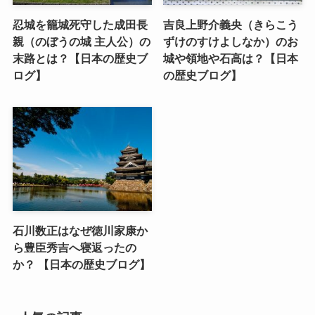
忍城を籠城死守した成田長
吉良上野介義央（きらこう
親（のぼうの城 主人公）の
ずけのすけよしなか）のお
末路とは？【日本の歴史ブ
城や領地や石高は？【日本
ログ】
の歴史ブログ】
石川数正はなぜ徳川家康か
ら豊臣秀吉へ寝返ったの
か？ 【日本の歴史ブログ】