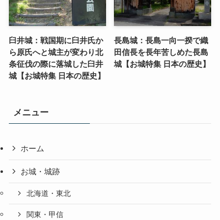
臼井城：戦国期に臼井氏か
長島城：長島一向一揆で織
ら原氏へと城主が変わり北
田信長を長年苦しめた長島
条征伐の際に落城した臼井
城【お城特集 日本の歴史】
城【お城特集 日本の歴史】
メニュー
ホーム
お城・城跡
北海道・東北
関東・甲信