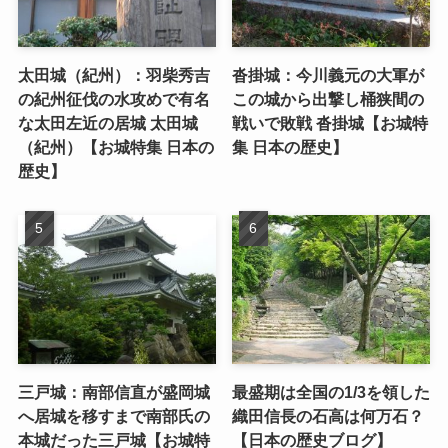
太田城（紀州）：羽柴秀吉
沓掛城：今川義元の大軍が
の紀州征伐の水攻めで有名
この城から出撃し桶狭間の
な太田左近の居城 太田城
戦いで敗戦 沓掛城【お城特
（紀州）【お城特集 日本の
集 日本の歴史】
歴史】
三戸城：南部信直が盛岡城
最盛期は全国の1/3を領した
へ居城を移すまで南部氏の
織田信長の石高は何万石？
本城だった三戸城【お城特
【日本の歴史ブログ】