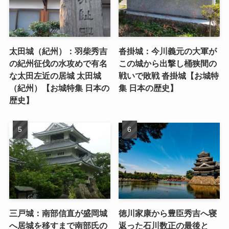
太田城（紀州）：羽柴秀吉
沓掛城：今川義元の大軍が
の紀州征伐の水攻めで有名
この城から出撃し桶狭間の
な太田左近の居城 太田城
戦いで敗戦 沓掛城【お城特
（紀州）【お城特集 日本の
集 日本の歴史】
歴史】
三戸城：南部信直が盛岡城
徳川家康から豊臣秀吉へ寝
へ居城を移すまで南部氏の
返った石川数正の最後と