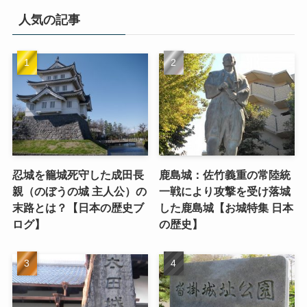
人気の記事
忍城を籠城死守した成田長
鹿島城：佐竹義重の常陸統
親（のぼうの城 主人公）の
一戦により攻撃を受け落城
末路とは？【日本の歴史ブ
した鹿島城【お城特集 日本
ログ】
の歴史】