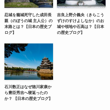
忍城を籠城死守した成田長
吉良上野介義央（きらこう
親（のぼうの城 主人公）の
ずけのすけよしなか）のお
末路とは？【日本の歴史ブ
城や領地や石高は？【日本
ログ】
の歴史ブログ】
石川数正はなぜ徳川家康か
ら豊臣秀吉へ寝返ったの
か？ 【日本の歴史ブログ】