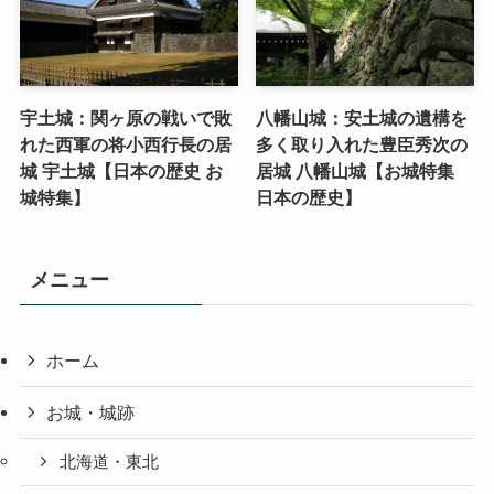
宇土城：関ヶ原の戦いで敗
八幡山城：安土城の遺構を
れた西軍の将小西行長の居
多く取り入れた豊臣秀次の
城 宇土城【日本の歴史 お
居城 八幡山城【お城特集
城特集】
日本の歴史】
メニュー
ホーム
お城・城跡
北海道・東北