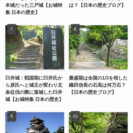
本城だった三戸城【お城特
は？【日本の歴史ブログ】
集 日本の歴史】
臼井城：戦国期に臼井氏か
最盛期は全国の1/3を領した
ら原氏へと城主が変わり北
織田信長の石高は何万石？
条征伐の際に落城した臼井
【日本の歴史ブログ】
城【お城特集 日本の歴史】