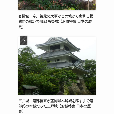
沓掛城：今川義元の大軍がこの城から出撃し桶
狭間の戦いで敗戦 沓掛城【お城特集 日本の歴
史】
三戸城：南部信直が盛岡城へ居城を移すまで南
部氏の本城だった三戸城【お城特集 日本の歴
史】