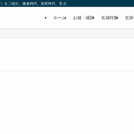
所）をご紹介。鎌倉時代、室町時代、安土桃山時代（戦国時代）、江戸時代と幅広
ホーム
お城・城跡
名城特集
史跡