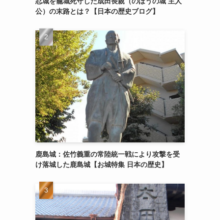
忍城を籠城死守した成田長親（のぼうの城 主人
公）の末路とは？【日本の歴史ブログ】
鹿島城：佐竹義重の常陸統一戦により攻撃を受
け落城した鹿島城【お城特集 日本の歴史】