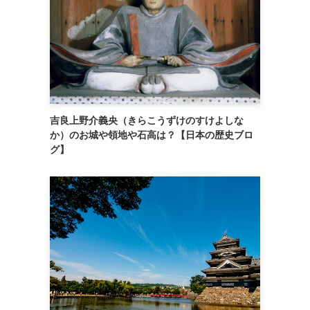
吉良上野介義央（きらこうずけのすけよしな
か）のお城や領地や石高は？【日本の歴史ブロ
グ】