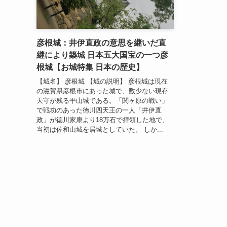
彦根城：井伊直政の意思を継いだ直
継により築城 日本五大国宝の一つ彦
根城【お城特集 日本の歴史】
【城名】 彦根城 【城の説明】 彦根城は現在
の滋賀県彦根市にあった城で、数少ない現存
天守が残る平山城である。「関ヶ原の戦い」
で戦功のあった徳川四天王の一人「井伊直
政」が徳川家康より18万石で拝領した地で、
当初は佐和山城を居城としていた。 しか...