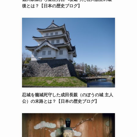
後とは？【日本の歴史ブログ】
忍城を籠城死守した成田長親（のぼうの城 主人
公）の末路とは？【日本の歴史ブログ】