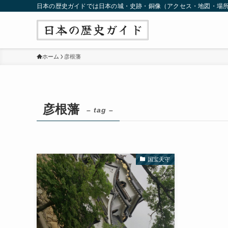
日本の歴史ガイドでは日本の城・史跡・銅像（アクセス・地図・場
ホーム
彦根藩
彦根藩
– tag –
国宝天守