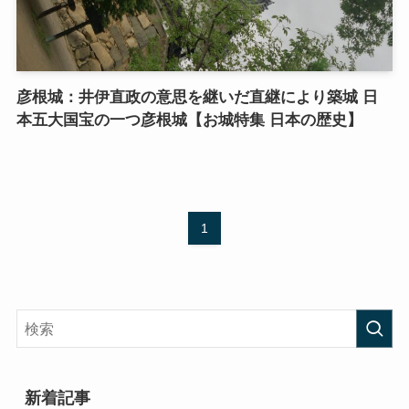
彦根城：井伊直政の意思を継いだ直継により築城 日
本五大国宝の一つ彦根城【お城特集 日本の歴史】
1
新着記事