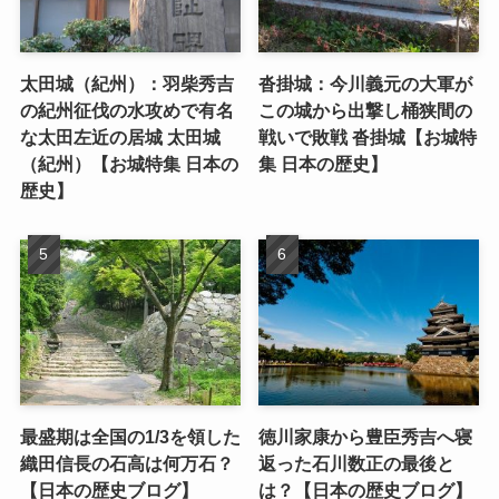
太田城（紀州）：羽柴秀吉
沓掛城：今川義元の大軍が
の紀州征伐の水攻めで有名
この城から出撃し桶狭間の
な太田左近の居城 太田城
戦いで敗戦 沓掛城【お城特
（紀州）【お城特集 日本の
集 日本の歴史】
歴史】
最盛期は全国の1/3を領した
徳川家康から豊臣秀吉へ寝
織田信長の石高は何万石？
返った石川数正の最後と
【日本の歴史ブログ】
は？【日本の歴史ブログ】