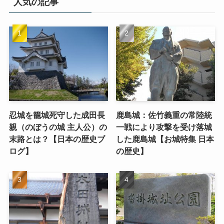
人気の記事
忍城を籠城死守した成田長
鹿島城：佐竹義重の常陸統
親（のぼうの城 主人公）の
一戦により攻撃を受け落城
末路とは？【日本の歴史ブ
した鹿島城【お城特集 日本
ログ】
の歴史】