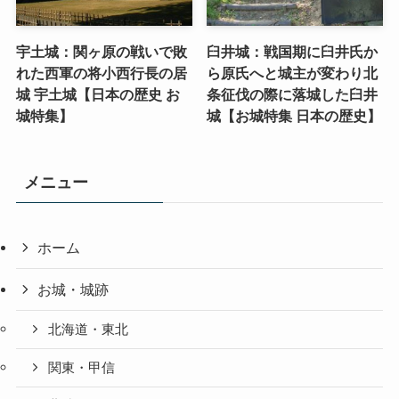
宇土城：関ヶ原の戦いで敗
臼井城：戦国期に臼井氏か
れた西軍の将小西行長の居
ら原氏へと城主が変わり北
城 宇土城【日本の歴史 お
条征伐の際に落城した臼井
城特集】
城【お城特集 日本の歴史】
メニュー
ホーム
お城・城跡
北海道・東北
関東・甲信