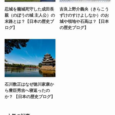
忍城を籠城死守した成田長
吉良上野介義央（きらこう
親（のぼうの城 主人公）の
ずけのすけよしなか）のお
末路とは？【日本の歴史ブ
城や領地や石高は？【日本
ログ】
の歴史ブログ】
石川数正はなぜ徳川家康か
ら豊臣秀吉へ寝返ったの
か？ 【日本の歴史ブログ】