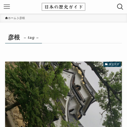
ホーム
彦根
彦根
– tag –
国宝天守