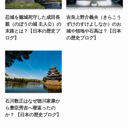
忍城を籠城死守した成田長
吉良上野介義央（きらこう
親（のぼうの城 主人公）の
ずけのすけよしなか）のお
末路とは？【日本の歴史ブ
城や領地や石高は？【日本
ログ】
の歴史ブログ】
石川数正はなぜ徳川家康か
ら豊臣秀吉へ寝返ったの
か？ 【日本の歴史ブログ】