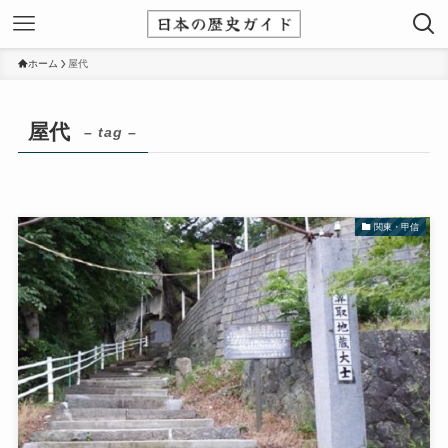
ホーム
屋代
屋代
– tag –
関東・甲信