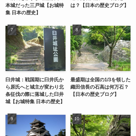
本城だった三戸城【お城特
は？【日本の歴史ブログ】
集 日本の歴史】
臼井城：戦国期に臼井氏か
最盛期は全国の1/3を領した
ら原氏へと城主が変わり北
織田信長の石高は何万石？
条征伐の際に落城した臼井
【日本の歴史ブログ】
城【お城特集 日本の歴史】