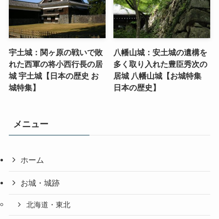
宇土城：関ヶ原の戦いで敗
八幡山城：安土城の遺構を
れた西軍の将小西行長の居
多く取り入れた豊臣秀次の
城 宇土城【日本の歴史 お
居城 八幡山城【お城特集
城特集】
日本の歴史】
メニュー
ホーム
お城・城跡
北海道・東北