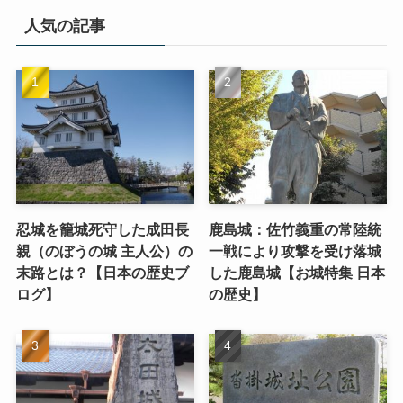
人気の記事
忍城を籠城死守した成田長
鹿島城：佐竹義重の常陸統
親（のぼうの城 主人公）の
一戦により攻撃を受け落城
末路とは？【日本の歴史ブ
した鹿島城【お城特集 日本
ログ】
の歴史】