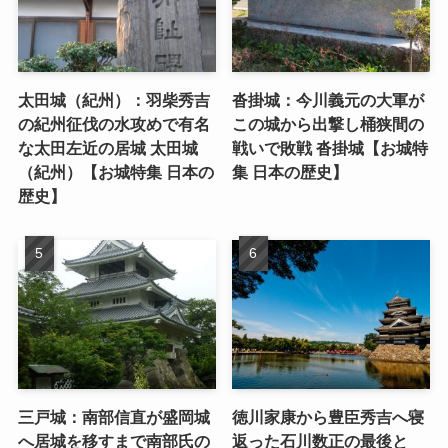
太田城（紀州）：羽柴秀吉
沓掛城：今川義元の大軍が
の紀州征伐の水攻めで有名
この城から出撃し桶狭間の
な太田左近の居城 太田城
戦いで敗戦 沓掛城【お城特
（紀州）【お城特集 日本の
集 日本の歴史】
歴史】
三戸城：南部信直が盛岡城
徳川家康から豊臣秀吉へ寝
へ居城を移すまで南部氏の
返った石川数正の最後と