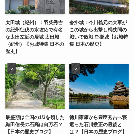
太田城（紀州）：羽柴秀吉
沓掛城：今川義元の大軍が
の紀州征伐の水攻めで有名
この城から出撃し桶狭間の
な太田左近の居城 太田城
戦いで敗戦 沓掛城【お城特
（紀州）【お城特集 日本の
集 日本の歴史】
歴史】
最盛期は全国の1/3を領した
徳川家康から豊臣秀吉へ寝
織田信長の石高は何万石？
返った石川数正の最後と
【日本の歴史ブログ】
は？【日本の歴史ブログ】