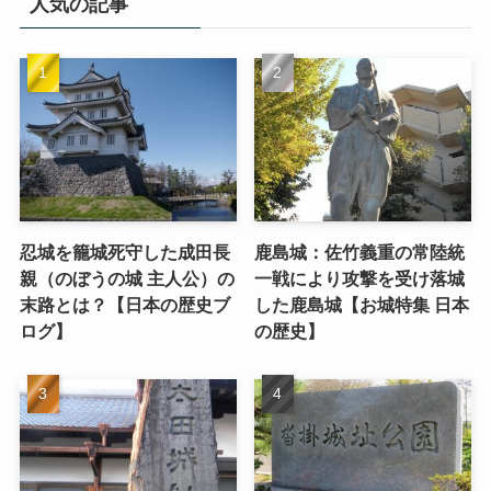
人気の記事
忍城を籠城死守した成田長
鹿島城：佐竹義重の常陸統
親（のぼうの城 主人公）の
一戦により攻撃を受け落城
末路とは？【日本の歴史ブ
した鹿島城【お城特集 日本
ログ】
の歴史】