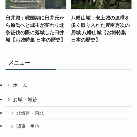
臼井城：戦国期に臼井氏か
八幡山城：安土城の遺構を
ら原氏へと城主が変わり北
多く取り入れた豊臣秀次の
条征伐の際に落城した臼井
居城 八幡山城【お城特集
城【お城特集 日本の歴史】
日本の歴史】
メニュー
ホーム
お城・城跡
北海道・東北
関東・甲信