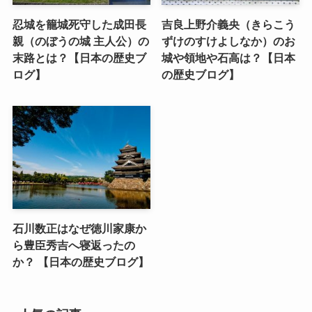
忍城を籠城死守した成田長
吉良上野介義央（きらこう
親（のぼうの城 主人公）の
ずけのすけよしなか）のお
末路とは？【日本の歴史ブ
城や領地や石高は？【日本
ログ】
の歴史ブログ】
石川数正はなぜ徳川家康か
ら豊臣秀吉へ寝返ったの
か？ 【日本の歴史ブログ】