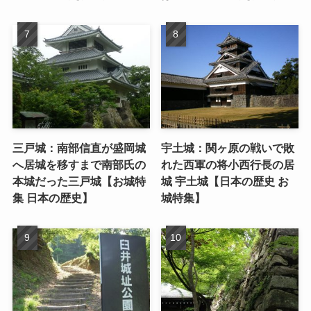
三戸城：南部信直が盛岡城
宇土城：関ヶ原の戦いで敗
へ居城を移すまで南部氏の
れた西軍の将小西行長の居
本城だった三戸城【お城特
城 宇土城【日本の歴史 お
集 日本の歴史】
城特集】