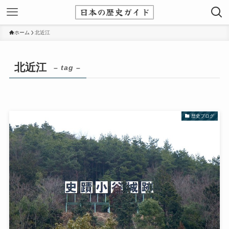
ホーム
北近江
北近江
– tag –
歴史ブログ