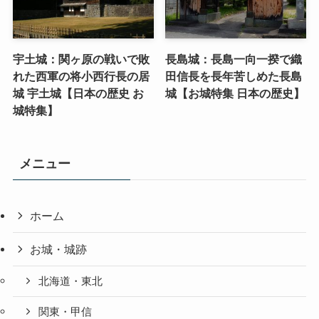
宇土城：関ヶ原の戦いで敗
長島城：長島一向一揆で織
れた西軍の将小西行長の居
田信長を長年苦しめた長島
城 宇土城【日本の歴史 お
城【お城特集 日本の歴史】
城特集】
メニュー
ホーム
お城・城跡
北海道・東北
関東・甲信