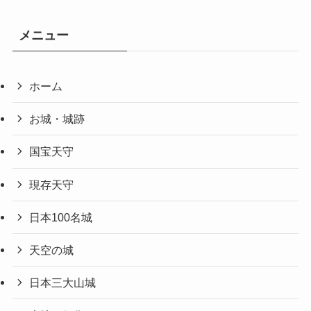
メニュー
ホーム
お城・城跡
国宝天守
現存天守
日本100名城
天空の城
日本三大山城