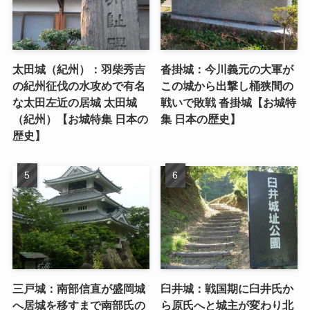
太田城（紀州）：羽柴秀吉
沓掛城：今川義元の大軍が
の紀州征伐の水攻めで有名
この城から出撃し桶狭間の
な太田左近の居城 太田城
戦いで敗戦 沓掛城【お城特
（紀州）【お城特集 日本の
集 日本の歴史】
歴史】
三戸城：南部信直が盛岡城
臼井城：戦国期に臼井氏か
へ居城を移すまで南部氏の
ら原氏へと城主が変わり北