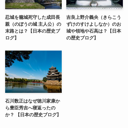
忍城を籠城死守した成田長
吉良上野介義央（きらこう
親（のぼうの城 主人公）の
ずけのすけよしなか）のお
末路とは？【日本の歴史ブ
城や領地や石高は？【日本
ログ】
の歴史ブログ】
石川数正はなぜ徳川家康か
ら豊臣秀吉へ寝返ったの
か？ 【日本の歴史ブログ】