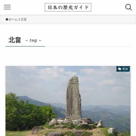
ホーム
北畠
北畠
– tag –
東海