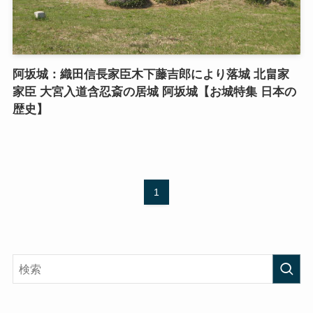
阿坂城：織田信長家臣木下藤吉郎により落城 北畠家
家臣 大宮入道含忍斎の居城 阿坂城【お城特集 日本の
歴史】
1