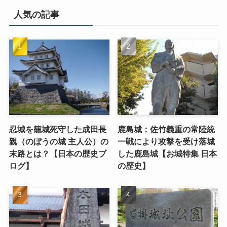
人気の記事
忍城を籠城死守した成田長
鹿島城：佐竹義重の常陸統
親（のぼうの城 主人公）の
一戦により攻撃を受け落城
末路とは？【日本の歴史ブ
した鹿島城【お城特集 日本
ログ】
の歴史】