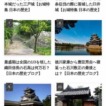
本城だった三戸城【お城特
条征伐の際に落城した臼井
集 日本の歴史】
城【お城特集 日本の歴史】
最盛期は全国の1/3を領した
徳川家康から豊臣秀吉へ寝
織田信長の石高は何万石？
返った石川数正の最後と
【日本の歴史ブログ】
は？【日本の歴史ブログ】