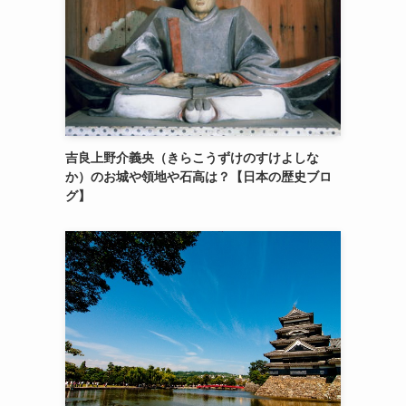
吉良上野介義央（きらこうずけのすけよしな
か）のお城や領地や石高は？【日本の歴史ブロ
グ】