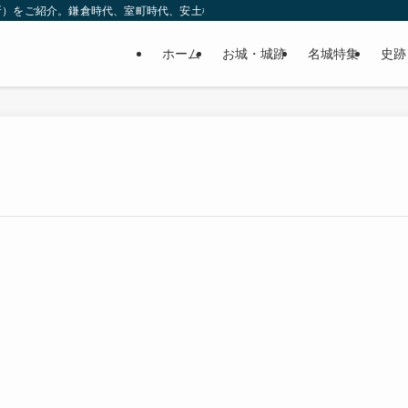
所）をご紹介。鎌倉時代、室町時代、安土桃山時代（戦国時代）、江戸時代と幅広
ホーム
お城・城跡
名城特集
史跡