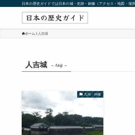
日本の歴史ガイドでは日本の城・史跡・銅像（アクセス・地図・場
ホーム
人吉城
人吉城
– tag –
九州・沖縄