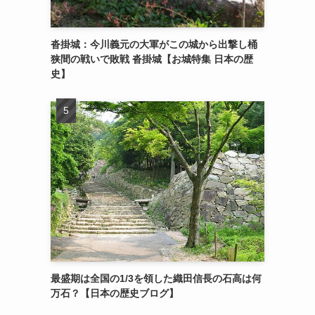
沓掛城：今川義元の大軍がこの城から出撃し桶
狭間の戦いで敗戦 沓掛城【お城特集 日本の歴
史】
最盛期は全国の1/3を領した織田信長の石高は何
万石？【日本の歴史ブログ】