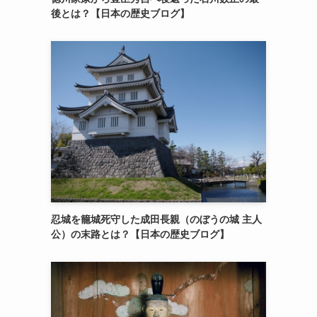
後とは？【日本の歴史ブログ】
忍城を籠城死守した成田長親（のぼうの城 主人
公）の末路とは？【日本の歴史ブログ】