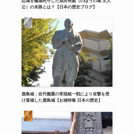
忍城を籠城死守した成田長親（のぼうの城 主人
公）の末路とは？【日本の歴史ブログ】
鹿島城：佐竹義重の常陸統一戦により攻撃を受
け落城した鹿島城【お城特集 日本の歴史】