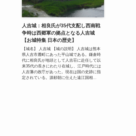
人吉城：相良氏が35代支配し西南戦
争時は西郷軍の拠点となる人吉城
【お城特集 日本の歴史】
【城名】 人吉城 【城の説明】 人吉城は熊本
県人吉市麓町にあった平山城である。鎌倉時
代に相良氏が地頭として人吉荘に赴任して以
来35代の長きにわたり在城し、江戸時代には
人吉藩の政庁があった。現在は国の史跡に指
定されている。源頼朝に仕えた遠江国相...