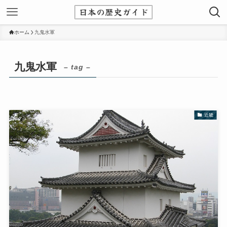
ホーム
九鬼水軍
九鬼水軍
– tag –
近畿