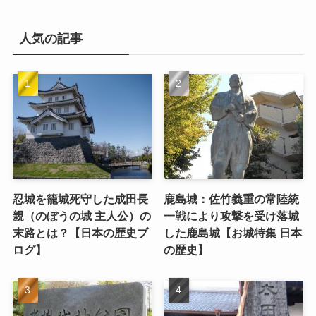
人気の記事
忍城を籠城死守した成田長
鹿島城：佐竹義重の常陸統
親（のぼうの城 主人公）の
一戦により攻撃を受け落城
末路とは？【日本の歴史ブ
した鹿島城【お城特集 日本
ログ】
の歴史】