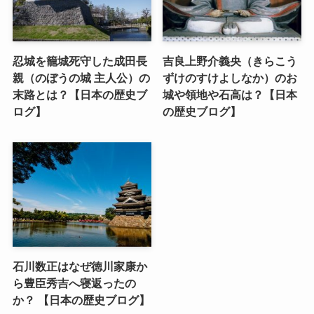
忍城を籠城死守した成田長
吉良上野介義央（きらこう
親（のぼうの城 主人公）の
ずけのすけよしなか）のお
末路とは？【日本の歴史ブ
城や領地や石高は？【日本
ログ】
の歴史ブログ】
石川数正はなぜ徳川家康か
ら豊臣秀吉へ寝返ったの
か？ 【日本の歴史ブログ】