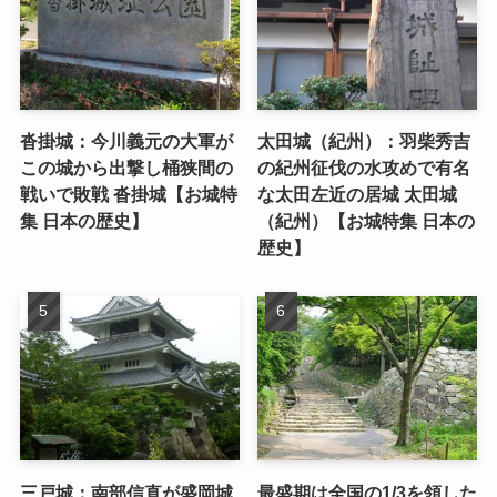
沓掛城：今川義元の大軍が
太田城（紀州）：羽柴秀吉
この城から出撃し桶狭間の
の紀州征伐の水攻めで有名
戦いで敗戦 沓掛城【お城特
な太田左近の居城 太田城
集 日本の歴史】
（紀州）【お城特集 日本の
歴史】
三戸城：南部信直が盛岡城
最盛期は全国の1/3を領した