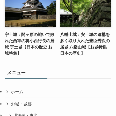
宇土城：関ヶ原の戦いで敗
八幡山城：安土城の遺構を
れた西軍の将小西行長の居
多く取り入れた豊臣秀次の
城 宇土城【日本の歴史 お
居城 八幡山城【お城特集
城特集】
日本の歴史】
メニュー
ホーム
お城・城跡
北海道・東北