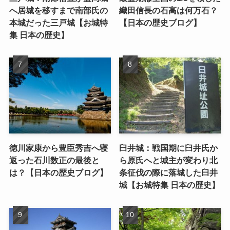
へ居城を移すまで南部氏の
織田信長の石高は何万石？
本城だった三戸城【お城特
【日本の歴史ブログ】
集 日本の歴史】
徳川家康から豊臣秀吉へ寝
臼井城：戦国期に臼井氏か
返った石川数正の最後と
ら原氏へと城主が変わり北
は？【日本の歴史ブログ】
条征伐の際に落城した臼井
城【お城特集 日本の歴史】