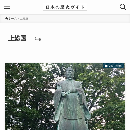
ホーム
上総国
上総国
– tag –
史跡・銅像