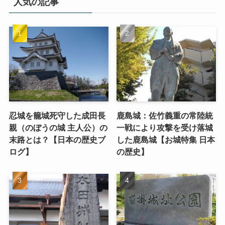
人気の記事
忍城を籠城死守した成田長
鹿島城：佐竹義重の常陸統
親（のぼうの城 主人公）の
一戦により攻撃を受け落城
末路とは？【日本の歴史ブ
した鹿島城【お城特集 日本
ログ】
の歴史】