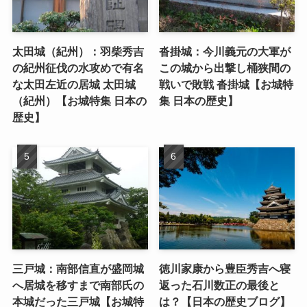
太田城（紀州）：羽柴秀吉
沓掛城：今川義元の大軍が
の紀州征伐の水攻めで有名
この城から出撃し桶狭間の
な太田左近の居城 太田城
戦いで敗戦 沓掛城【お城特
（紀州）【お城特集 日本の
集 日本の歴史】
歴史】
三戸城：南部信直が盛岡城
徳川家康から豊臣秀吉へ寝
へ居城を移すまで南部氏の
返った石川数正の最後と
本城だった三戸城【お城特
は？【日本の歴史ブログ】