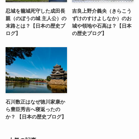
忍城を籠城死守した成田長
吉良上野介義央（きらこう
親（のぼうの城 主人公）の
ずけのすけよしなか）のお
末路とは？【日本の歴史ブ
城や領地や石高は？【日本
ログ】
の歴史ブログ】
石川数正はなぜ徳川家康か
ら豊臣秀吉へ寝返ったの
か？ 【日本の歴史ブログ】