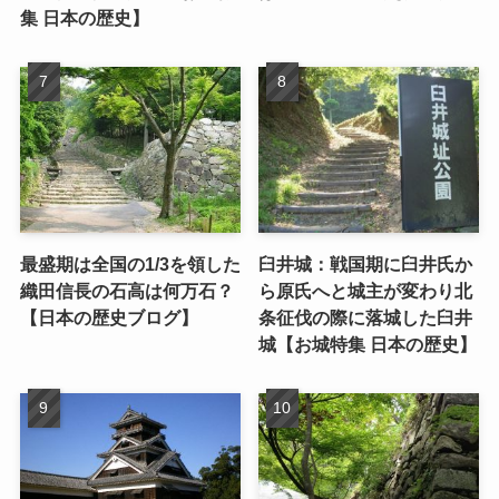
集 日本の歴史】
最盛期は全国の1/3を領した
臼井城：戦国期に臼井氏か
織田信長の石高は何万石？
ら原氏へと城主が変わり北
【日本の歴史ブログ】
条征伐の際に落城した臼井
城【お城特集 日本の歴史】