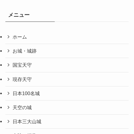
メニュー
ホーム
お城・城跡
国宝天守
現存天守
日本100名城
天空の城
日本三大山城