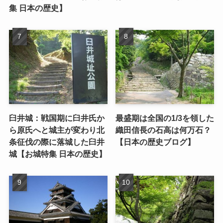
集 日本の歴史】
臼井城：戦国期に臼井氏か
最盛期は全国の1/3を領した
ら原氏へと城主が変わり北
織田信長の石高は何万石？
条征伐の際に落城した臼井
【日本の歴史ブログ】
城【お城特集 日本の歴史】