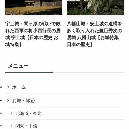
宇土城：関ヶ原の戦いで敗
八幡山城：安土城の遺構を
れた西軍の将小西行長の居
多く取り入れた豊臣秀次の
城 宇土城【日本の歴史 お
居城 八幡山城【お城特集
城特集】
日本の歴史】
メニュー
ホーム
お城・城跡
北海道・東北
関東・甲信