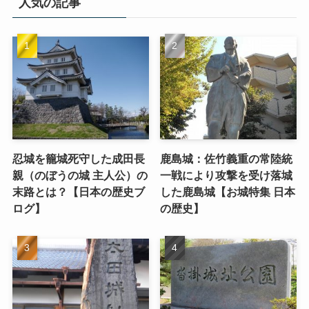
人気の記事
忍城を籠城死守した成田長
鹿島城：佐竹義重の常陸統
親（のぼうの城 主人公）の
一戦により攻撃を受け落城
末路とは？【日本の歴史ブ
した鹿島城【お城特集 日本
ログ】
の歴史】