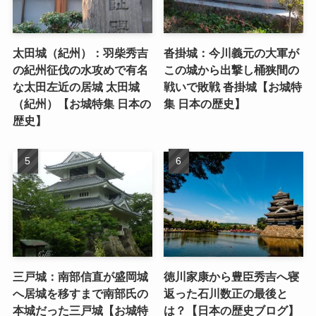
太田城（紀州）：羽柴秀吉
沓掛城：今川義元の大軍が
の紀州征伐の水攻めで有名
この城から出撃し桶狭間の
な太田左近の居城 太田城
戦いで敗戦 沓掛城【お城特
（紀州）【お城特集 日本の
集 日本の歴史】
歴史】
三戸城：南部信直が盛岡城
徳川家康から豊臣秀吉へ寝
へ居城を移すまで南部氏の
返った石川数正の最後と
本城だった三戸城【お城特
は？【日本の歴史ブログ】