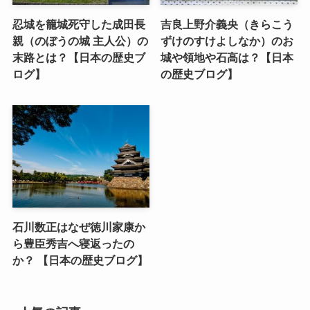
忍城を籠城死守した成田長
吉良上野介義央（きらこう
親（のぼうの城 主人公）の
ずけのすけよしなか）のお
末路とは？【日本の歴史ブ
城や領地や石高は？【日本
ログ】
の歴史ブログ】
石川数正はなぜ徳川家康か
ら豊臣秀吉へ寝返ったの
か？ 【日本の歴史ブログ】