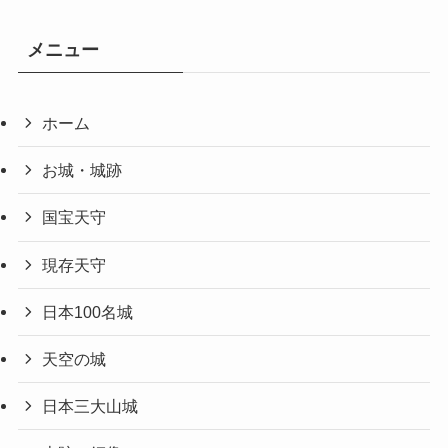
メニュー
ホーム
お城・城跡
国宝天守
現存天守
日本100名城
天空の城
日本三大山城