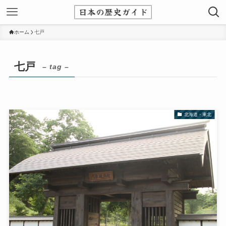
ホーム
七戸
七戸
– tag –
北海道・東北