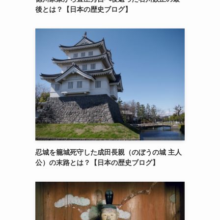
後とは？【日本の歴史ブログ】
忍城を籠城死守した成田長親（のぼうの城 主人
公）の末路とは？【日本の歴史ブログ】