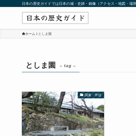
日本の歴史ガイドでは日本の城・史跡・銅像（アクセス・地図・場
ホーム
としま園
としま園
– tag –
関東・甲信