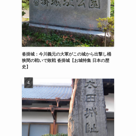
沓掛城：今川義元の大軍がこの城から出撃し桶
狭間の戦いで敗戦 沓掛城【お城特集 日本の歴
史】