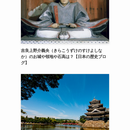
吉良上野介義央（きらこうずけのすけよしな
か）のお城や領地や石高は？【日本の歴史ブロ
グ】