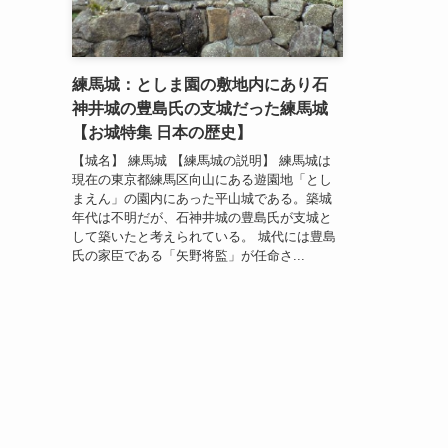
練馬城：としま園の敷地内にあり石
神井城の豊島氏の支城だった練馬城
【お城特集 日本の歴史】
【城名】 練馬城 【練馬城の説明】 練馬城は
現在の東京都練馬区向山にある遊園地「とし
まえん」の園内にあった平山城である。築城
年代は不明だが、石神井城の豊島氏が支城と
して築いたと考えられている。 城代には豊島
氏の家臣である「矢野将監」が任命さ...