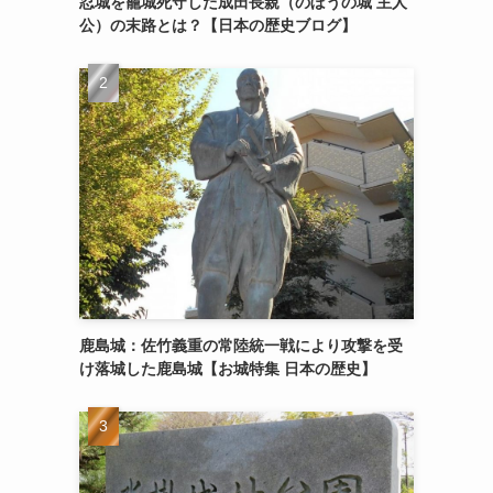
忍城を籠城死守した成田長親（のぼうの城 主人
公）の末路とは？【日本の歴史ブログ】
鹿島城：佐竹義重の常陸統一戦により攻撃を受
け落城した鹿島城【お城特集 日本の歴史】