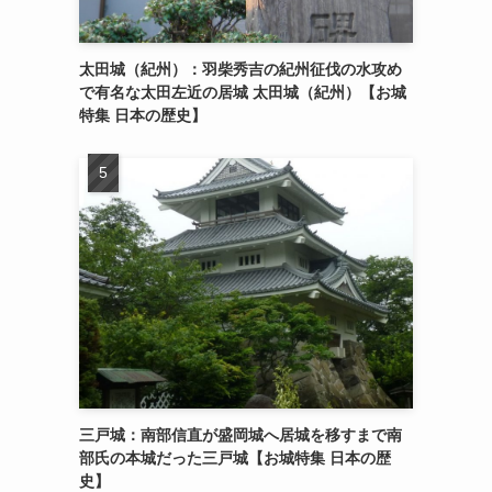
太田城（紀州）：羽柴秀吉の紀州征伐の水攻め
で有名な太田左近の居城 太田城（紀州）【お城
特集 日本の歴史】
三戸城：南部信直が盛岡城へ居城を移すまで南
部氏の本城だった三戸城【お城特集 日本の歴
史】