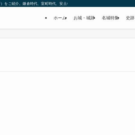
所）をご紹介。鎌倉時代、室町時代、安土桃山時代（戦国時代）、江戸時代と幅広
ホーム
お城・城跡
名城特集
史跡