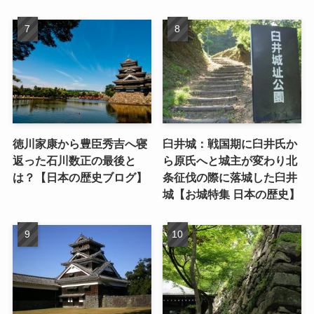
徳川家康から豊臣秀吉へ寝
臼井城：戦国期に臼井氏か
返った石川数正の最後と
ら原氏へと城主が変わり北
は？【日本の歴史ブログ】
条征伐の際に落城した臼井
城【お城特集 日本の歴史】