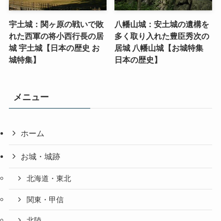
宇土城：関ヶ原の戦いで敗
八幡山城：安土城の遺構を
れた西軍の将小西行長の居
多く取り入れた豊臣秀次の
城 宇土城【日本の歴史 お
居城 八幡山城【お城特集
城特集】
日本の歴史】
メニュー
ホーム
お城・城跡
北海道・東北
関東・甲信
北陸