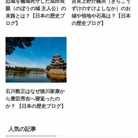
忍城を籠城死守した成田長
吉良上野介義央（きらこう
親（のぼうの城 主人公）の
ずけのすけよしなか）のお
末路とは？【日本の歴史ブ
城や領地や石高は？【日本
ログ】
の歴史ブログ】
石川数正はなぜ徳川家康か
ら豊臣秀吉へ寝返ったの
か？ 【日本の歴史ブログ】
人気の記事