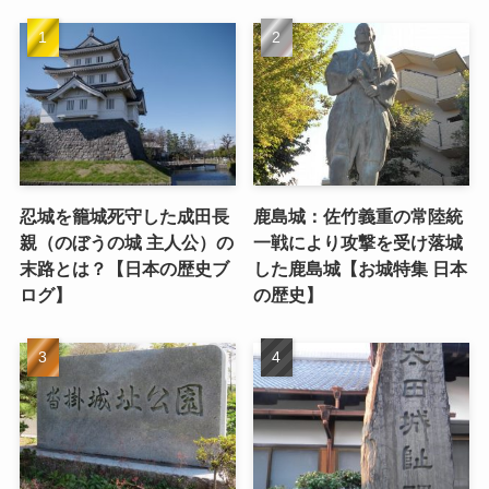
忍城を籠城死守した成田長
鹿島城：佐竹義重の常陸統
親（のぼうの城 主人公）の
一戦により攻撃を受け落城
末路とは？【日本の歴史ブ
した鹿島城【お城特集 日本
ログ】
の歴史】