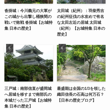
沓掛城：今川義元の大軍が
太田城（紀州）：羽柴秀吉
この城から出撃し桶狭間の
の紀州征伐の水攻めで有名
戦いで敗戦 沓掛城【お城特
な太田左近の居城 太田城
集 日本の歴史】
（紀州）【お城特集 日本の
歴史】
三戸城：南部信直が盛岡城
最盛期は全国の1/3を領した
へ居城を移すまで南部氏の
織田信長の石高は何万石？
本城だった三戸城【お城特
【日本の歴史ブログ】
集 日本の歴史】