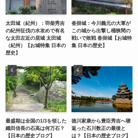
太田城（紀州）：羽柴秀吉
沓掛城：今川義元の大軍が
の紀州征伐の水攻めで有名
この城から出撃し桶狭間の
な太田左近の居城 太田城
戦いで敗戦 沓掛城【お城特
（紀州）【お城特集 日本の
集 日本の歴史】
歴史】
最盛期は全国の1/3を領した
徳川家康から豊臣秀吉へ寝
織田信長の石高は何万石？
返った石川数正の最後と
【日本の歴史ブログ】
は？【日本の歴史ブログ】