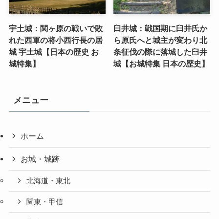
宇土城：関ヶ原の戦いで敗
臼井城：戦国期に臼井氏か
れた西軍の将小西行長の居
ら原氏へと城主が変わり北
城 宇土城【日本の歴史 お
条征伐の際に落城した臼井
城特集】
城【お城特集 日本の歴史】
メニュー
ホーム
お城・城跡
北海道・東北
関東・甲信