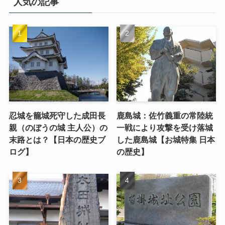
人気の記事
忍城を籠城死守した成田長
鹿島城：佐竹義重の常陸統
親（のぼうの城 主人公）の
一戦により攻撃を受け落城
末路とは？【日本の歴史ブ
した鹿島城【お城特集 日本
ログ】
の歴史】