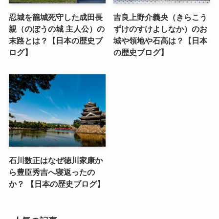
忍城を籠城死守した成田長
吉良上野介義央（きらこう
親（のぼうの城 主人公）の
ずけのすけよしなか）のお
末路とは？【日本の歴史ブ
城や領地や石高は？【日本
ログ】
の歴史ブログ】
石川数正はなぜ徳川家康か
ら豊臣秀吉へ寝返ったの
か？ 【日本の歴史ブログ】