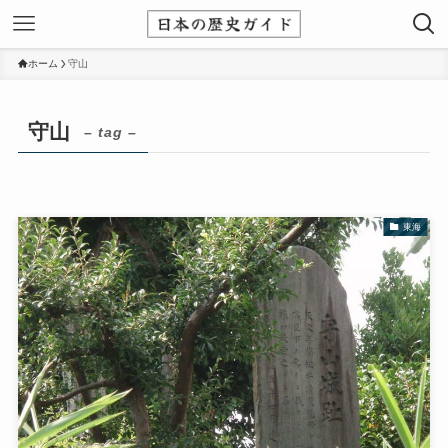
ホーム
守山
守山
– tag –
東海