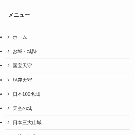
メニュー
ホーム
お城・城跡
国宝天守
現存天守
日本100名城
天空の城
日本三大山城