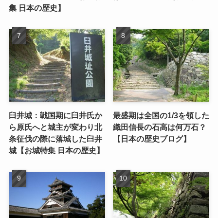
集 日本の歴史】
臼井城：戦国期に臼井氏か
最盛期は全国の1/3を領した
ら原氏へと城主が変わり北
織田信長の石高は何万石？
条征伐の際に落城した臼井
【日本の歴史ブログ】
城【お城特集 日本の歴史】