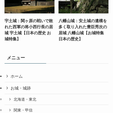
宇土城：関ヶ原の戦いで敗
八幡山城：安土城の遺構を
れた西軍の将小西行長の居
多く取り入れた豊臣秀次の
城 宇土城【日本の歴史 お
居城 八幡山城【お城特集
城特集】
日本の歴史】
メニュー
ホーム
お城・城跡
北海道・東北
関東・甲信