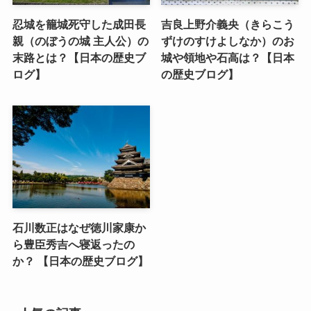
忍城を籠城死守した成田長
吉良上野介義央（きらこう
親（のぼうの城 主人公）の
ずけのすけよしなか）のお
末路とは？【日本の歴史ブ
城や領地や石高は？【日本
ログ】
の歴史ブログ】
石川数正はなぜ徳川家康か
ら豊臣秀吉へ寝返ったの
か？ 【日本の歴史ブログ】