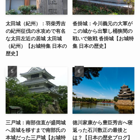
太田城（紀州）：羽柴秀吉
沓掛城：今川義元の大軍が
の紀州征伐の水攻めで有名
この城から出撃し桶狭間の
な太田左近の居城 太田城
戦いで敗戦 沓掛城【お城特
（紀州）【お城特集 日本の
集 日本の歴史】
歴史】
三戸城：南部信直が盛岡城
徳川家康から豊臣秀吉へ寝
へ居城を移すまで南部氏の
返った石川数正の最後と
本城だった三戸城【お城特
は？【日本の歴史ブログ】