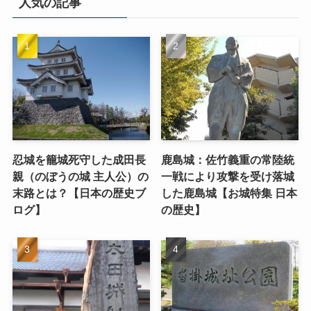
人気の記事
忍城を籠城死守した成田長
鹿島城：佐竹義重の常陸統
親（のぼうの城 主人公）の
一戦により攻撃を受け落城
末路とは？【日本の歴史ブ
した鹿島城【お城特集 日本
ログ】
の歴史】