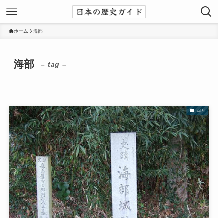
ホーム
海部
海部
– tag –
四国