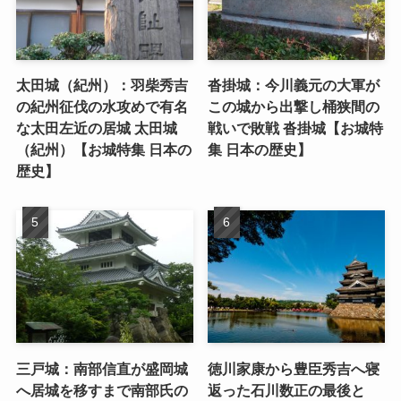
太田城（紀州）：羽柴秀吉
沓掛城：今川義元の大軍が
の紀州征伐の水攻めで有名
この城から出撃し桶狭間の
な太田左近の居城 太田城
戦いで敗戦 沓掛城【お城特
（紀州）【お城特集 日本の
集 日本の歴史】
歴史】
三戸城：南部信直が盛岡城
徳川家康から豊臣秀吉へ寝
へ居城を移すまで南部氏の
返った石川数正の最後と