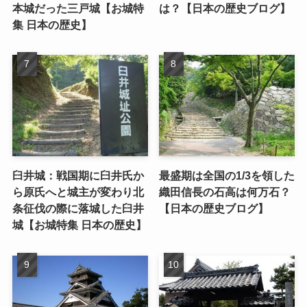
本城だった三戸城【お城特
は？【日本の歴史ブログ】
集 日本の歴史】
臼井城：戦国期に臼井氏か
最盛期は全国の1/3を領した
ら原氏へと城主が変わり北
織田信長の石高は何万石？
条征伐の際に落城した臼井
【日本の歴史ブログ】
城【お城特集 日本の歴史】