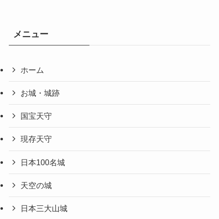
メニュー
ホーム
お城・城跡
国宝天守
現存天守
日本100名城
天空の城
日本三大山城