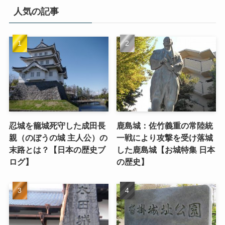
人気の記事
忍城を籠城死守した成田長
鹿島城：佐竹義重の常陸統
親（のぼうの城 主人公）の
一戦により攻撃を受け落城
末路とは？【日本の歴史ブ
した鹿島城【お城特集 日本
ログ】
の歴史】