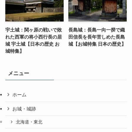
宇土城：関ヶ原の戦いで敗
長島城：長島一向一揆で織
れた西軍の将小西行長の居
田信長を長年苦しめた長島
城 宇土城【日本の歴史 お
城【お城特集 日本の歴史】
城特集】
メニュー
ホーム
お城・城跡
北海道・東北