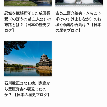
忍城を籠城死守した成田長
吉良上野介義央（きらこう
親（のぼうの城 主人公）の
ずけのすけよしなか）のお
末路とは？【日本の歴史ブ
城や領地や石高は？【日本
ログ】
の歴史ブログ】
石川数正はなぜ徳川家康か
ら豊臣秀吉へ寝返ったの
か？ 【日本の歴史ブログ】