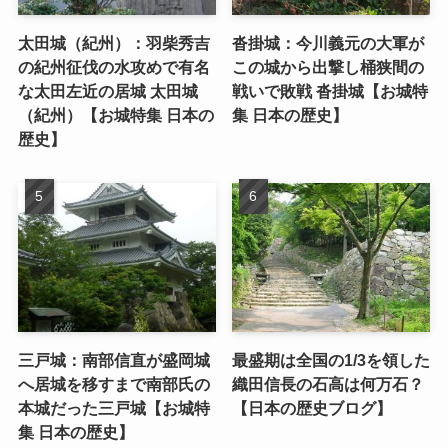
太田城（紀州）：羽柴秀吉
沓掛城：今川義元の大軍が
の紀州征伐の水攻めで有名
この城から出撃し桶狭間の
な太田左近の居城 太田城
戦いで敗戦 沓掛城【お城特
（紀州）【お城特集 日本の
集 日本の歴史】
歴史】
三戸城：南部信直が盛岡城
最盛期は全国の1/3を領した
へ居城を移すまで南部氏の
織田信長の石高は何万石？
本城だった三戸城【お城特
【日本の歴史ブログ】
集 日本の歴史】