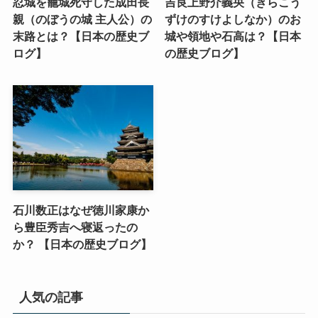
忍城を籠城死守した成田長
吉良上野介義央（きらこう
親（のぼうの城 主人公）の
ずけのすけよしなか）のお
末路とは？【日本の歴史ブ
城や領地や石高は？【日本
ログ】
の歴史ブログ】
石川数正はなぜ徳川家康か
ら豊臣秀吉へ寝返ったの
か？ 【日本の歴史ブログ】
人気の記事