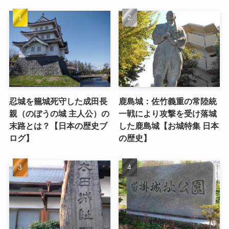
忍城を籠城死守した成田長
鹿島城：佐竹義重の常陸統
親（のぼうの城 主人公）の
一戦により攻撃を受け落城
末路とは？【日本の歴史ブ
した鹿島城【お城特集 日本
ログ】
の歴史】