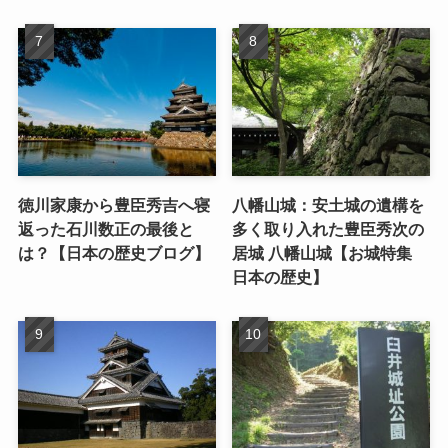
徳川家康から豊臣秀吉へ寝
八幡山城：安土城の遺構を
返った石川数正の最後と
多く取り入れた豊臣秀次の
は？【日本の歴史ブログ】
居城 八幡山城【お城特集
日本の歴史】