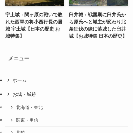
宇土城：関ヶ原の戦いで敗
臼井城：戦国期に臼井氏か
れた西軍の将小西行長の居
ら原氏へと城主が変わり北
城 宇土城【日本の歴史 お
条征伐の際に落城した臼井
城特集】
城【お城特集 日本の歴史】
メニュー
ホーム
お城・城跡
北海道・東北
関東・甲信
北陸