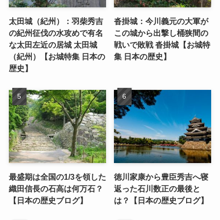
太田城（紀州）：羽柴秀吉
沓掛城：今川義元の大軍が
の紀州征伐の水攻めで有名
この城から出撃し桶狭間の
な太田左近の居城 太田城
戦いで敗戦 沓掛城【お城特
（紀州）【お城特集 日本の
集 日本の歴史】
歴史】
最盛期は全国の1/3を領した
徳川家康から豊臣秀吉へ寝
織田信長の石高は何万石？
返った石川数正の最後と
【日本の歴史ブログ】
は？【日本の歴史ブログ】