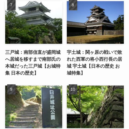
三戸城：南部信直が盛岡城
宇土城：関ヶ原の戦いで敗
へ居城を移すまで南部氏の
れた西軍の将小西行長の居
本城だった三戸城【お城特
城 宇土城【日本の歴史 お
集 日本の歴史】
城特集】