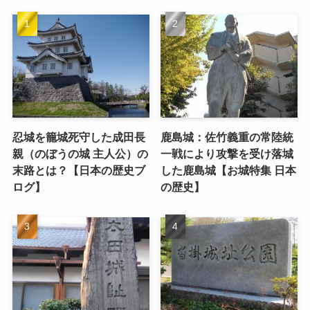
忍城を籠城死守した成田長
鹿島城：佐竹義重の常陸統
親（のぼうの城 主人公）の
一戦により攻撃を受け落城
末路とは？【日本の歴史ブ
した鹿島城【お城特集 日本
ログ】
の歴史】