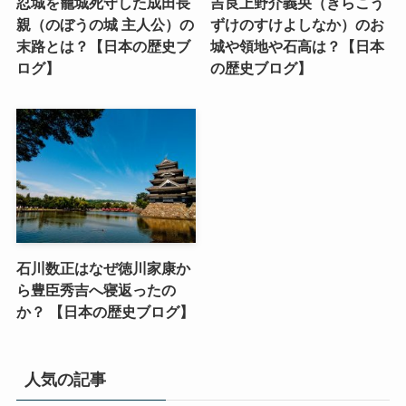
忍城を籠城死守した成田長
吉良上野介義央（きらこう
親（のぼうの城 主人公）の
ずけのすけよしなか）のお
末路とは？【日本の歴史ブ
城や領地や石高は？【日本
ログ】
の歴史ブログ】
石川数正はなぜ徳川家康か
ら豊臣秀吉へ寝返ったの
か？ 【日本の歴史ブログ】
人気の記事